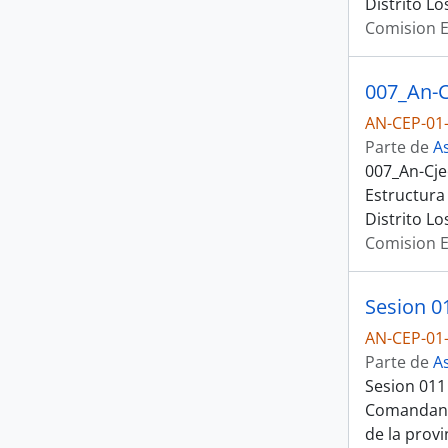
Distrito L
Comision E
AN-CEP-01-
Parte de
A
007_An-Cje
Estructura
Distrito L
Comision E
Sesion 01
AN-CEP-01
Parte de
A
Sesion 011
Comandante
de la provi