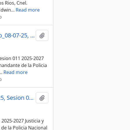
s Rios, Cnel.
Edwin
…
Read more
o
001_An-Cjee-2025-0140-M_Solicitud Autorizacion Territorio_08-07-25, Sesion 011 Justicia y Estructura del Estado
Añadir al portapapeles
Sesion 011 2025-2027
mandante de la Policia
…
Read more
o
008_An-Aemi.2025-0021-M_Solicitud Participacion_10-07-25, Sesion 011 Justicia y Estructura del Estado
Añadir al portapapeles
2025-2027 Justicia y
e la Policia Nacional