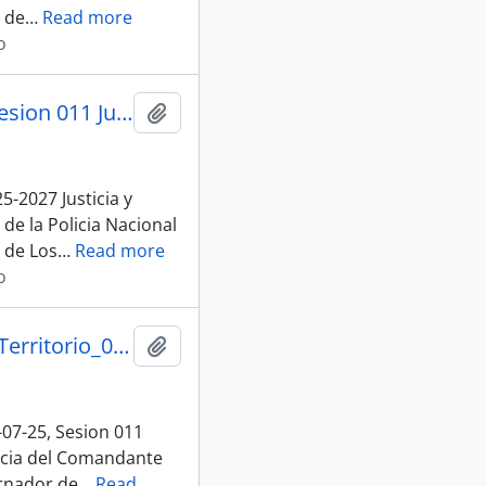
 de
…
Read more
o
011_S-D-Presentacion Diagnostico Los Rios Cj_14-07-25, Sesion 011 Justicia y Estructura del Estado
Añadir al portapapeles
5-2027 Justicia y
e la Policia Nacional
 de Los
…
Read more
o
002_An-Cjee-2025-0140-M_Alcance Solicitud Autorizacion Territorio_08-07-25, Sesion 011 Justicia y Estructura del Estado
Añadir al portapapeles
-07-25, Sesion 011
encia del Comandante
ernador de
…
Read