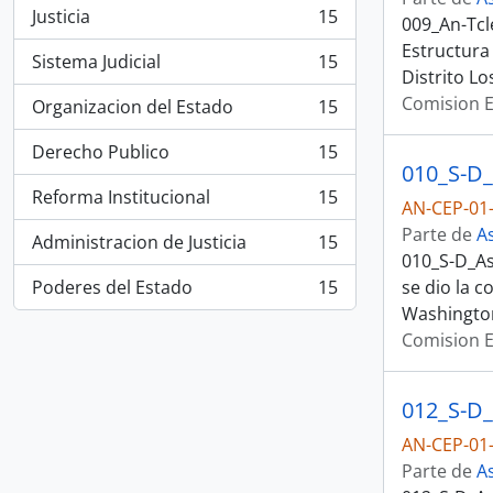
Justicia
15
009_An-Tcl
, 15 resultados
Estructura
Sistema Judicial
15
, 15 resultados
Distrito L
Comision E
Organizacion del Estado
15
, 15 resultados
Derecho Publico
15
, 15 resultados
Reforma Institucional
15
AN-CEP-01-
, 15 resultados
Parte de
A
Administracion de Justicia
15
, 15 resultados
010_S-D_As
Poderes del Estado
15
se dio la c
, 15 resultados
Washington
Comision E
012_S-D_A
AN-CEP-01-
Parte de
A