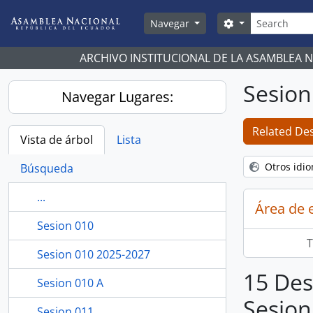
Skip to main content
Búsqueda
Search options
Navegar
ARCHIVO INSTITUCIONAL DE LA ASAMBLEA 
Sesion
Navegar Lugares:
Related Des
Vista de árbol
Lista
Otros idi
Búsqueda
...
Área de 
Sesion 010
T
Sesion 010 2025-2027
15 Des
Sesion 010 A
Sesion
Sesion 011