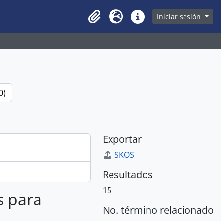
owse page
Iniciar sesión
Clipboard
Idioma
Enlaces rápidos
0)
Exportar
SKOS
Resultados
15
s para
No. término relacionado