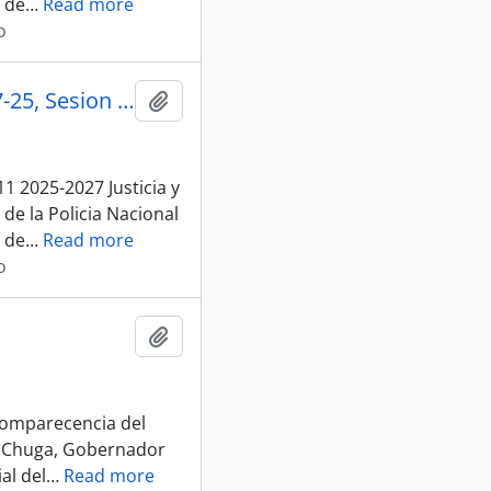
 de
…
Read more
o
007_An-Cjee-Ne-2025-005-O_Invitacion Comparecer_09-07-25, Sesion 011 Justicia y Estructura del Estado
Añadir al portapapeles
1 2025-2027 Justicia y
e la Policia Nacional
 de
…
Read more
o
Añadir al portapapeles
 comparecencia del
on Chuga, Gobernador
al del
…
Read more