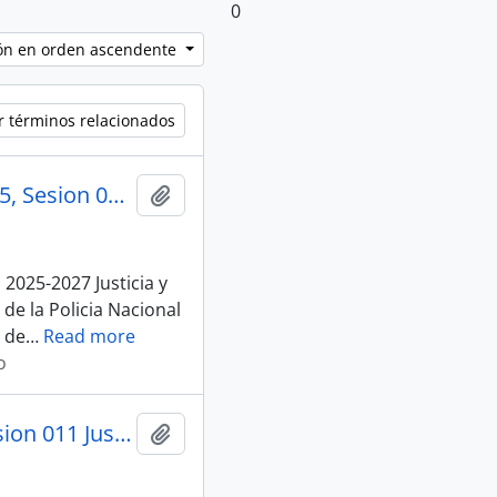
0
ción en orden ascendente
r términos relacionados
003_An-Pr-2025-0193-M_Autorizacion Presidencia_09-07-25, Sesion 011 Justicia y Estructura del Estado
Añadir al portapapeles
2025-2027 Justicia y
e la Policia Nacional
 de
…
Read more
o
009_An-Tcle-2025-0018-M_Excusa Asistencia_14-07-25, Sesion 011 Justicia y Estructura del Estado
Añadir al portapapeles