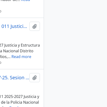
o
004_An-Cjee-2025-0142-M_Convocatoria _09-07-25, Sesion 011 Justicia y Estructura del Estado
Añadir al portapapeles
 Justicia y Estructura
a Nacional Distrito
Rios,
…
Read more
o
006_An-Cjee-Ne-2025-004-O_Invitacion Comparecer_09-07-25. Sesion 011 Justicia y Estructura del Estado
Añadir al portapapeles
1 2025-2027 Justicia y
e la Policia Nacional