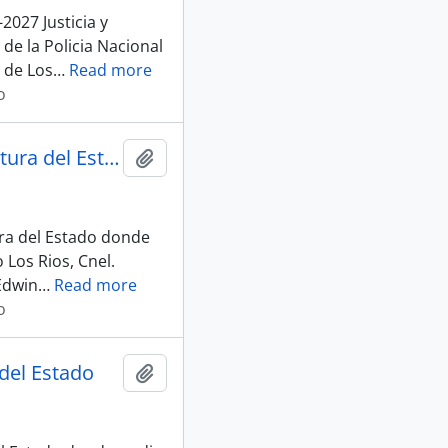
2027 Justicia y
e la Policia Nacional
 de Los
…
Read more
o
010_S-D_Asistencias_14-07-25, Sesion 011 Justicia y Estructura del Estado
Añadir al portapapeles
ura del Estado donde
 Los Rios, Cnel.
Edwin
…
Read more
o
 del Estado
Añadir al portapapeles