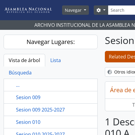
Skip to main content
Búsqueda
Search options
Navegar
ARCHIVO INSTITUCIONAL DE LA ASAMBLEA 
Sesion
Navegar Lugares:
Related Des
Vista de árbol
Lista
Otros idi
Búsqueda
...
Área de 
Sesion 009
T
Sesion 009 2025-2027
1 Desc
Sesion 010
010 A
Sesion 010 2025-2027