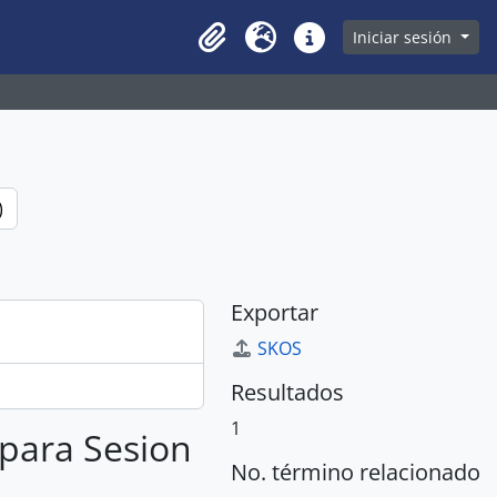
owse page
Iniciar sesión
Clipboard
Idioma
Enlaces rápidos
)
Exportar
SKOS
Resultados
1
 para Sesion
No. término relacionado