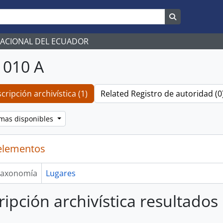
Search in br
NACIONAL DEL ECUADOR
 010 A
cripción archivística (1)
Related Registro de autoridad (0
omas disponibles
elementos
axonomía
Lugares
ripción archivística resultados