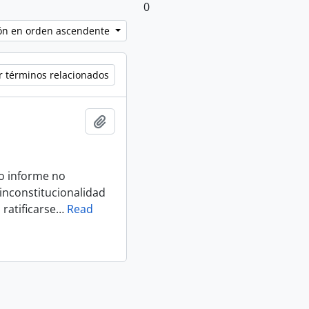
0
ción en orden ascendente
r términos relacionados
Añadir al portapapeles
o informe no
 inconstitucionalidad
ratificarse
…
Read