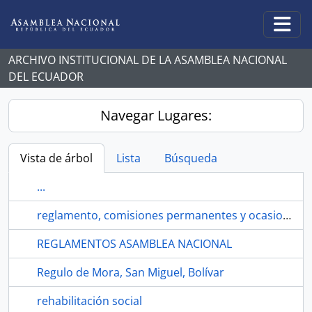
Skip to main content
Togg
ARCHIVO INSTITUCIONAL DE LA ASAMBLEA NACIONAL
DEL ECUADOR
Navegar Lugares:
Vista de árbol
Lista
Búsqueda
...
reglamento, comisiones permanentes y ocasionales
REGLAMENTOS ASAMBLEA NACIONAL
Regulo de Mora, San Miguel, Bolívar
rehabilitación social