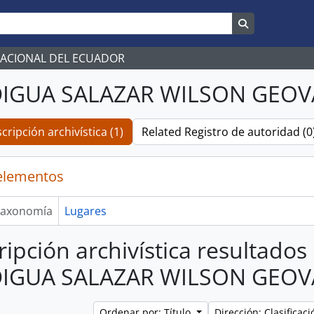
Search in br
NACIONAL DEL ECUADOR
IGUA SALAZAR WILSON GEO
cripción archivística (1)
Related Registro de autoridad (0
elementos
axonomía
Lugares
ripción archivística resultados
IGUA SALAZAR WILSON GEO
Ordenar por: Título
Dirección: Clasifica