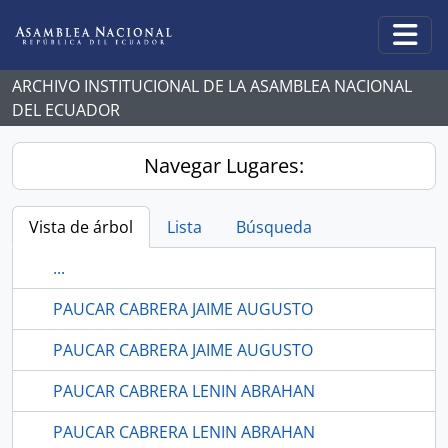
Skip to main content
Togg
ARCHIVO INSTITUCIONAL DE LA ASAMBLEA NACIONAL
DEL ECUADOR
Navegar Lugares:
Vista de árbol
Lista
Búsqueda
...
PAUCAR CABRERA JAIME AUGUSTO
PAUCAR CABRERA JAIME AUGUSTO
PAUCAR CABRERA LENIN ABRAHAN
PAUCAR CABRERA LENIN ABRAHAN