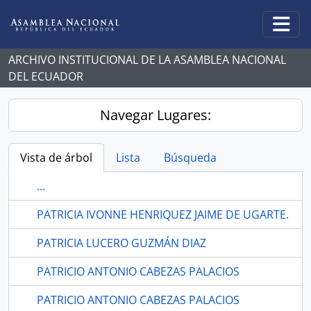
Skip to main content
Togg
ARCHIVO INSTITUCIONAL DE LA ASAMBLEA NACIONAL
DEL ECUADOR
Navegar Lugares:
Vista de árbol
Lista
Búsqueda
...
PATRICIA IVONNE HENRIQUEZ JAIME DE UGARTE.
PATRICIA LUCERO GUZMÁN DIAZ
PATRICIO ANTONIO CABEZAS PALACIOS
PATRICIO ANTONIO CABEZAS PALACIOS