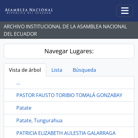
Skip to main content
Togg
ARCHIVO INSTITUCIONAL DE LA ASAMBLEA NACIONAL
DEL ECUADOR
Navegar Lugares:
Vista de árbol
Lista
Búsqueda
...
PASTOR FAUSTO TORIBIO TOMALÁ GONZABAY
Patate
Patate, Tungurahua
PATRICIA ELIZABETH AULESTIA GALARRAGA