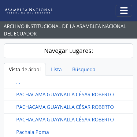
Skip to main content
Togg
ARCHIVO INSTITUCIONAL DE LA ASAMBLEA NACIONAL
DEL ECUADOR
Navegar Lugares:
Vista de árbol
Lista
Búsqueda
...
PACHACAMA GUAYNALLA CÉSAR ROBERTO
PACHACAMA GUAYNALLA CÉSAR ROBERTO
PACHACAMA GUAYNALLA CÉSAR ROBERTO
Pachala Poma