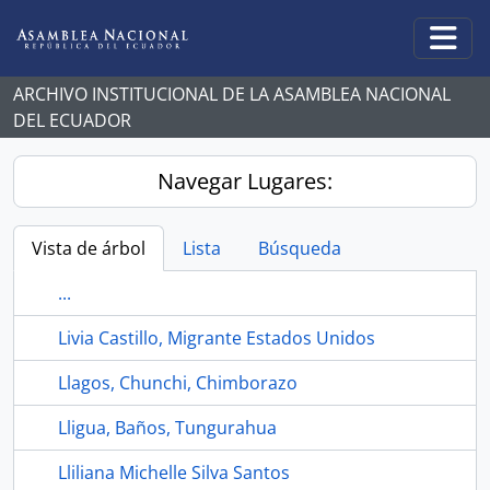
Skip to main content
Togg
ARCHIVO INSTITUCIONAL DE LA ASAMBLEA NACIONAL
DEL ECUADOR
Navegar Lugares:
Vista de árbol
Lista
Búsqueda
...
Livia Castillo, Migrante Estados Unidos
Llagos, Chunchi, Chimborazo
Lligua, Baños, Tungurahua
Lliliana Michelle Silva Santos