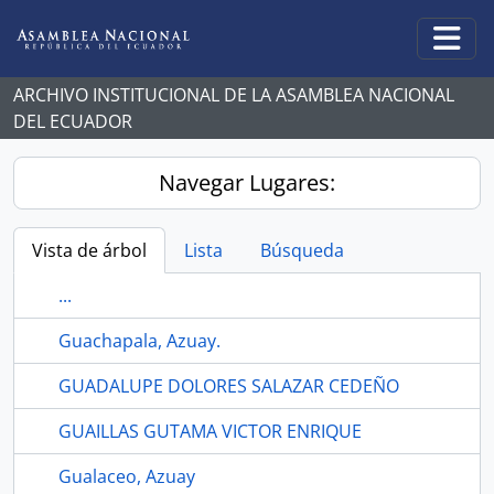
Skip to main content
Togg
ARCHIVO INSTITUCIONAL DE LA ASAMBLEA NACIONAL
DEL ECUADOR
Navegar Lugares:
Vista de árbol
Lista
Búsqueda
...
Guachapala, Azuay.
GUADALUPE DOLORES SALAZAR CEDEÑO
GUAILLAS GUTAMA VICTOR ENRIQUE
Gualaceo, Azuay