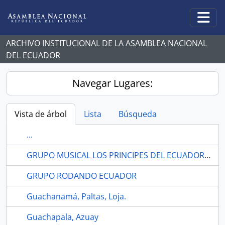
Skip to main content
Togg
ARCHIVO INSTITUCIONAL DE LA ASAMBLEA NACIONAL
DEL ECUADOR
Navegar Lugares:
Vista de árbol
Lista
Búsqueda
...
GRUPO MUSICAL LOS PRINCIPES DEL ECUADOR. EL ORO
GRUPO RODANDO ECUADOR
Guachanamá, Paltas, Loja.
Guachapala, Azuay