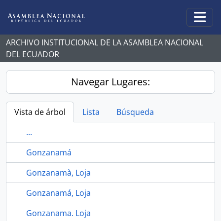
Skip to main content
Togg
ARCHIVO INSTITUCIONAL DE LA ASAMBLEA NACIONAL
DEL ECUADOR
Navegar Lugares:
Vista de árbol
Lista
Búsqueda
...
Gonzanamá
Gonzanamà, Loja
Gonzanamá, Loja
Gonzanama. Loja