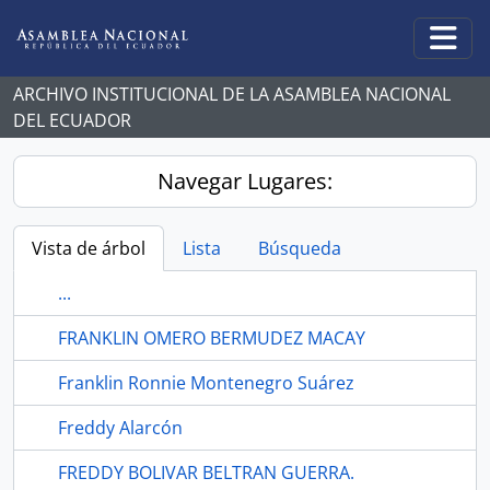
Skip to main content
Togg
ARCHIVO INSTITUCIONAL DE LA ASAMBLEA NACIONAL
DEL ECUADOR
Navegar Lugares:
Vista de árbol
Lista
Búsqueda
...
FRANKLIN OMERO BERMUDEZ MACAY
Franklin Ronnie Montenegro Suárez
Freddy Alarcón
FREDDY BOLIVAR BELTRAN GUERRA.