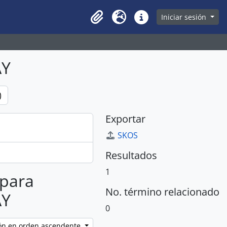
owse page
Iniciar sesión
Clipboard
Idioma
Enlaces rápidos
AY
)
Exportar
SKOS
Resultados
1
 para
No. término relacionado
AY
0
ción en orden ascendente