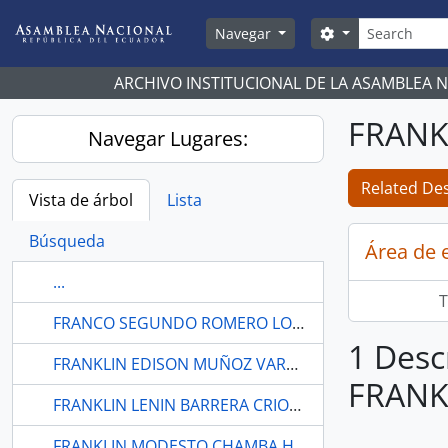
Skip to main content
Búsqueda
Search options
Navegar
ARCHIVO INSTITUCIONAL DE LA ASAMBLEA 
FRANK
Navegar Lugares:
Related Des
Vista de árbol
Lista
Búsqueda
Área de 
...
T
FRANCO SEGUNDO ROMERO LOAYZA
1 Desc
FRANKLIN EDISON MUÑOZ VARGAS.
FRANK
FRANKLIN LENIN BARRERA CRIOLLO
FRANKLIN MODESTO CHAMBA HERRERA.