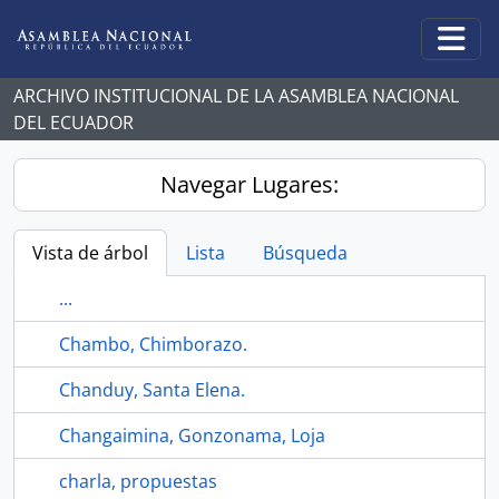
Skip to main content
Togg
ARCHIVO INSTITUCIONAL DE LA ASAMBLEA NACIONAL
DEL ECUADOR
Navegar Lugares:
Vista de árbol
Lista
Búsqueda
...
Chambo, Chimborazo.
Chanduy, Santa Elena.
Changaimina, Gonzonama, Loja
charla, propuestas