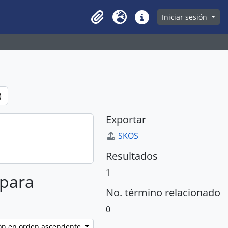
owse page
Iniciar sesión
Clipboard
Idioma
Enlaces rápidos
)
Exportar
SKOS
Resultados
1
 para
No. término relacionado
0
ción en orden ascendente