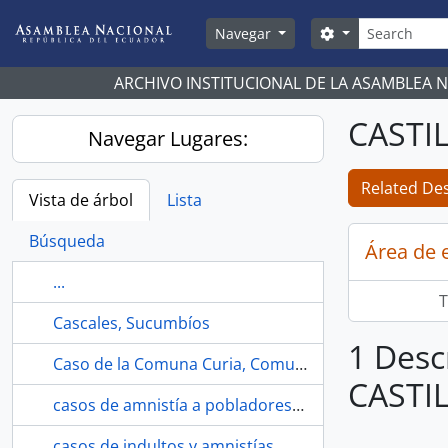
Skip to main content
Búsqueda
Search options
Navegar
ARCHIVO INSTITUCIONAL DE LA ASAMBLEA 
CASTI
Navegar Lugares:
Related Des
Vista de árbol
Lista
Búsqueda
Área de 
...
T
Cascales, Sucumbíos
1 Desc
Caso de la Comuna Curia, Comuna Ancestral Las Tunas, Comunidad Ayampe, Comunidad Ancestral Indígena San Miguel del Morro
CASTI
casos de amnistía a pobladores de las Naves y Chillanes de la provincia Bolívar
casos de indultos y amnistías