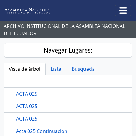
Skip to main content
Togg
ARCHIVO INSTITUCIONAL DE LA ASAMBLEA NACIONAL
DEL ECUADOR
Navegar Lugares:
Vista de árbol
Lista
Búsqueda
...
ACTA 025
ACTA 025
ACTA 025
Acta 025 Continuación