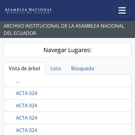
Skip to main content
Togg
ARCHIVO INSTITUCIONAL DE LA ASAMBLEA NACIONAL
DEL ECUADOR
Navegar Lugares:
Vista de árbol
Lista
Búsqueda
...
ACTA 024
ACTA 024
ACTA 024
ACTA 024