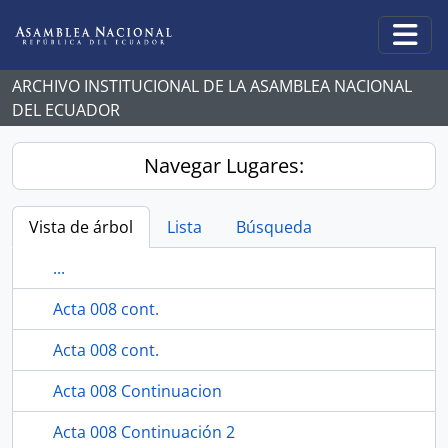
Skip to main content
Togg
ARCHIVO INSTITUCIONAL DE LA ASAMBLEA NACIONAL
DEL ECUADOR
Navegar Lugares:
Vista de árbol
Lista
Búsqueda
...
Acta 008 cont.
Acta 008 cont.
Acta 008 Continuacion
Acta 008 Continuación 2