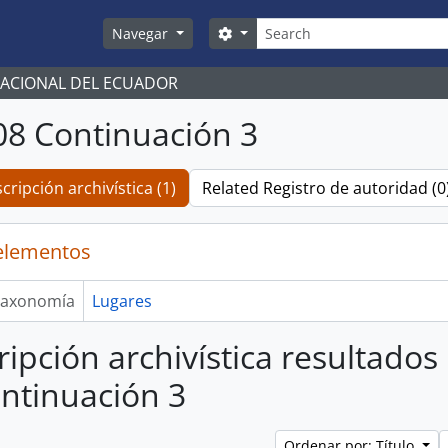
Búsqueda
Search options
Navegar
NACIONAL DEL ECUADOR
08 Continuación 3
cripción archivística (1)
Related Registro de autoridad (0
elementos
axonomía
Lugares
ripción archivística resultados
ntinuación 3
Ordenar por: Título