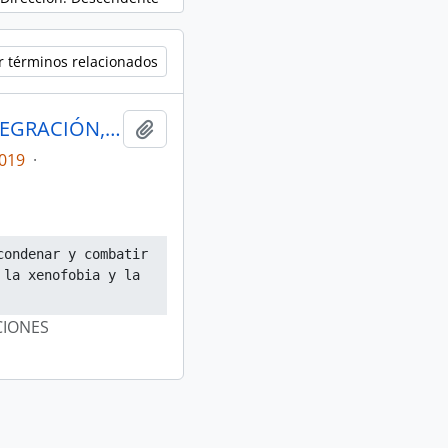
r términos relacionados
ACTAS COMISIÓN DE SOBERANÍA, INTEGRACIÓN, RELACIONES INTERNACIONALES Y SEGURIDAD INTEGRAL
Añadir al portapapeles
019
·
ondenar y combatir 
la xenofobia y la 
CIONES