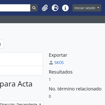
Search in browse page
Iniciar sesión
Clipboard
Idioma
Enlaces rápidos
)
Exportar
SKOS
Resultados
1
 para Acta
No. término relacionado
0
Dirección: Descendente