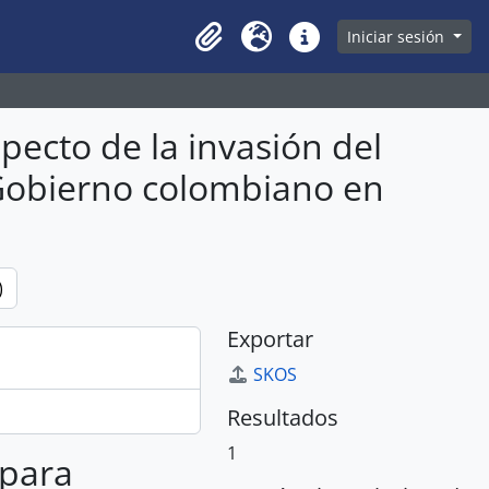
owse page
Iniciar sesión
Clipboard
Idioma
Enlaces rápidos
pecto de la invasión del
l Gobierno colombiano en
)
Exportar
SKOS
Resultados
1
 para