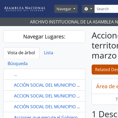
Skip to main content
Búsqueda
Search options
Navegar
ARCHIVO INSTITUCIONAL DE LA ASAMBLEA 
Accion
Navegar Lugares:
territ
marzo 
Vista de árbol
Lista
Búsqueda
Related Des
...
ACCIÓN SOCIAL DEL MUNICIPIO DE AMBATO
Área de 
ACCION SOCIAL DEL MUNICIPIO DE GUAYAQUIL
T
ACCIÓN SOCIAL DEL MUNICIPIO DE GUAYAQUIL
1 Desc
Acciones que ejecute el Gobierno sobre la violación del territorio