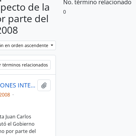
No. término relacionado
pecto de la
0
or parte del
2008
ción en orden ascendente
r términos relacionados
ACTAS MESA 9 DE SOBERANÍA, RELACIONES INTERNACIONALES E INTEGRACIÓN LATINOAMERICANA
Añadir al portapapeles
2008
·
ta Juan Carlos
utó el Gobierno
no por parte del