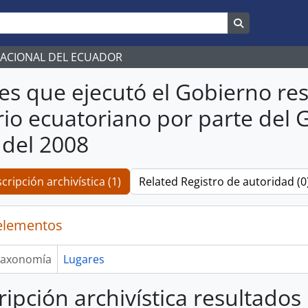
Search in br
NACIONAL DEL ECUADOR
es que ejecutó el Gobierno res
orio ecuatoriano por parte de
del 2008
cripción archivística (1)
Related Registro de autoridad (0
elementos
axonomía
Lugares
ripción archivística resultados