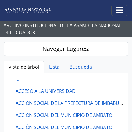
Skip to main content
Togg
ARCHIVO INSTITUCIONAL DE LA ASAMBLEA NACIONAL
DEL ECUADOR
Navegar Lugares:
Vista de árbol
Lista
Búsqueda
...
ACCESO A LA UNIVERSIDAD
ACCION SOCIAL DE LA PREFECTURA DE IMBABURA
ACCION SOCIAL DEL MUNICIPIO DE AMBATO
ACCIÓN SOCIAL DEL MUNICIPIO DE AMBATO