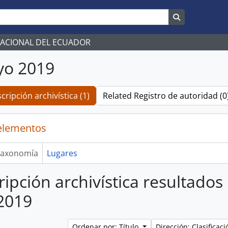
Search in br
NACIONAL DEL ECUADOR
yo 2019
cripción archivística (1)
Related Registro de autoridad (0
elementos
axonomía
Lugares
ripción archivística resultados
2019
Ordenar por: Título
Dirección: Clasifica