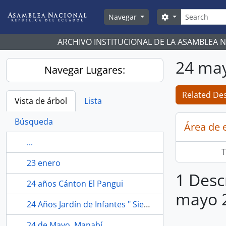
Skip to main content
Búsqueda
Search options
Navegar
ARCHIVO INSTITUCIONAL DE LA ASAMBLEA 
24 ma
Navegar Lugares:
Related Des
Vista de árbol
Lista
Búsqueda
Área de 
...
T
23 enero
1 Desc
24 años Cánton El Pangui
mayo 
24 Años Jardín de Infantes " Siempre Brilla el Sol", Chillanes, Bolívar.
24 de Mayo, Manabí