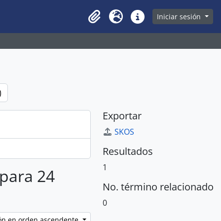
owse page
Iniciar sesión
Clipboard
Idioma
Enlaces rápidos
)
Exportar
SKOS
Resultados
1
 para 24
No. término relacionado
0
ción en orden ascendente