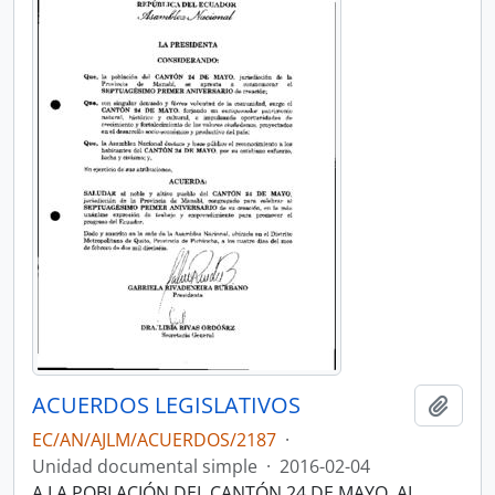
ACUERDOS LEGISLATIVOS
Añadi
EC/AN/AJLM/ACUERDOS/2187
·
Unidad documental simple
·
2016-02-04
A LA POBLACIÓN DEL CANTÓN 24 DE MAYO, AL