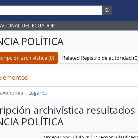
Search in br
NACIONAL DEL ECUADOR
NCIA POLÍTICA
cripción archivística (0)
Related Registro de autoridad (0
elementos
axonomía
Lugares
ripción archivística resultados
NCIA POLÍTICA
Ordenar por: Título
Dirección: Clasifica