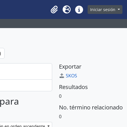
owse page
Iniciar sesión
Clipboard
Idioma
Enlaces rápidos
)
Exportar
SKOS
Resultados
0
 para
No. término relacionado
0
ción en orden ascendente