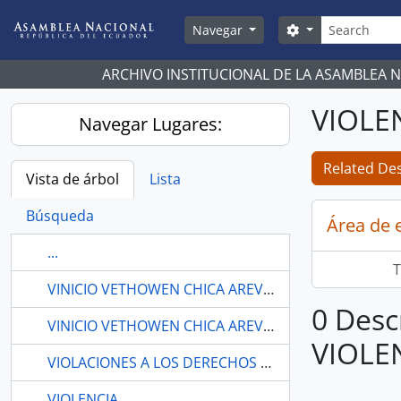
Skip to main content
Búsqueda
Search options
Navegar
ARCHIVO INSTITUCIONAL DE LA ASAMBLEA 
VIOLE
Navegar Lugares:
Related Des
Vista de árbol
Lista
Búsqueda
Área de 
...
T
VINICIO VETHOWEN CHICA AREVALO
0 Desc
VINICIO VETHOWEN CHICA AREVALO
VIOLE
VIOLACIONES A LOS DERECHOS Y PRINCIPIOS DETERMINADOS EN LA CONSTITUCIÓN
VIOLENCIA