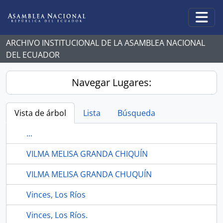
Skip to main content
Togg
ARCHIVO INSTITUCIONAL DE LA ASAMBLEA NACIONAL
DEL ECUADOR
Navegar Lugares:
Vista de árbol
Lista
Búsqueda
...
VILMA MELISA GRANDA CHIQUÍN
VILMA MELISA GRANDA CHUQUÍN
Vinces, Los Ríos
Vinces, Los Ríos.