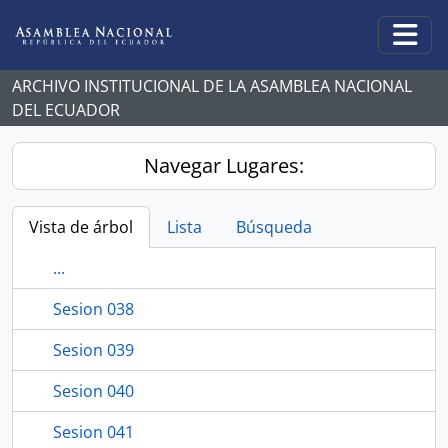
Skip to main content
Togg
ARCHIVO INSTITUCIONAL DE LA ASAMBLEA NACIONAL
DEL ECUADOR
Navegar Lugares:
Vista de árbol
Lista
Búsqueda
...
Sesion 038
Sesion 039
Sesion 040
Sesion 041