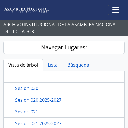
Skip to main content
Togg
ARCHIVO INSTITUCIONAL DE LA ASAMBLEA NACIONAL
DEL ECUADOR
Navegar Lugares:
Vista de árbol
Lista
Búsqueda
...
Sesion 020
Sesion 020 2025-2027
Sesion 021
Sesion 021 2025-2027