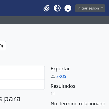
owse page
Iniciar sesión
Clipboard
Idioma
Enlaces rápidos
0)
Exportar
SKOS
Resultados
11
s para
No. término relacionado