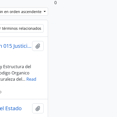
0
ción en orden ascendente
r términos relacionados
005_An-Ncjf-2025-0031-M_Principalizacion_27-07-25 sesion 015 Justicia y Estructura del Estado
Añadir al portapapeles
y Estructura del
Codigo Organico
turaleza del
…
Read
o
el Estado
Añadir al portapapeles