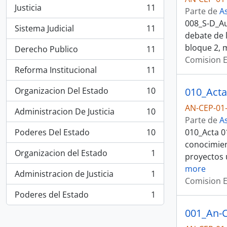
Justicia
11
Parte de
A
, 11 resultados
008_S-D_Au
Sistema Judicial
11
, 11 resultados
debate de 
bloque 2, m
Derecho Publico
11
, 11 resultados
Comision E
Reforma Institucional
11
, 11 resultados
Organizacion Del Estado
10
010_Acta
, 10 resultados
AN-CEP-01-
Administracion De Justicia
10
, 10 resultados
Parte de
A
Poderes Del Estado
10
010_Acta 0
, 10 resultados
conocimien
Organizacion del Estado
1
proyectos 
, 1 resultados
more
Administracion de Justicia
1
, 1 resultados
Comision E
Poderes del Estado
1
, 1 resultados