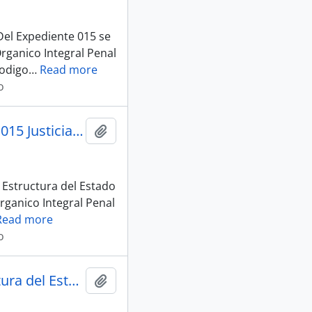
el Expediente 015 se
rganico Integral Penal
Codigo
…
Read more
o
004_S-D_Presentacion Ley De Inquilinato_25-07-25 sesion 015 Justicia y Estructura del Estado
Añadir al portapapeles
 Estructura del Estado
rganico Integral Penal
Read more
o
006_S-D_Asistencias_29-07-25 sesion 015 Justicia y Estructura del Estado
Añadir al portapapeles