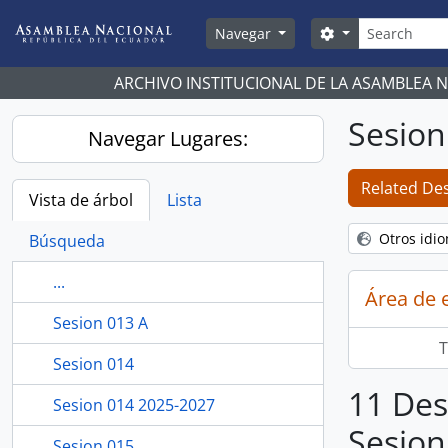
Skip to main content
Búsqueda
Search options
Navegar
ARCHIVO INSTITUCIONAL DE LA ASAMBLEA 
Sesion
Navegar Lugares:
Related Des
Vista de árbol
Lista
Otros idi
Búsqueda
...
Área de 
Sesion 013 A
T
Sesion 014
11 Des
Sesion 014 2025-2027
Sesion
Sesion 015