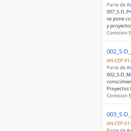
Parte de
A
007_S-D_Pr
se pone co
y proyectos
Comision E
AN-CEP-01-
Parte de
A
002_S-D_Ma
conocimien
Proyectos 
Comision E
AN-CEP-01-
Parte de
A