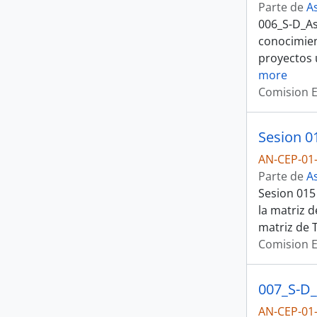
Parte de
A
006_S-D_As
conocimien
proyectos 
more
Comision E
Sesion 01
AN-CEP-01
Parte de
A
Sesion 015
la matriz 
matriz de 
Comision E
AN-CEP-01-