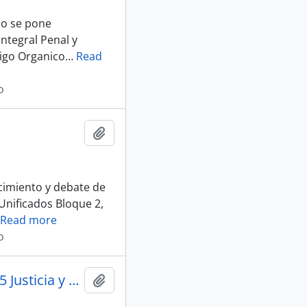
do se pone
ntegral Penal y
digo Organico
…
Read
o
Añadir al portapapeles
ocimiento y debate de
Unificados Bloque 2,
Read more
o
007_S-D_Presentacion Matriz Matricez_29-07-25 sesion 015 Justicia y Estructura del Estado
Añadir al portapapeles