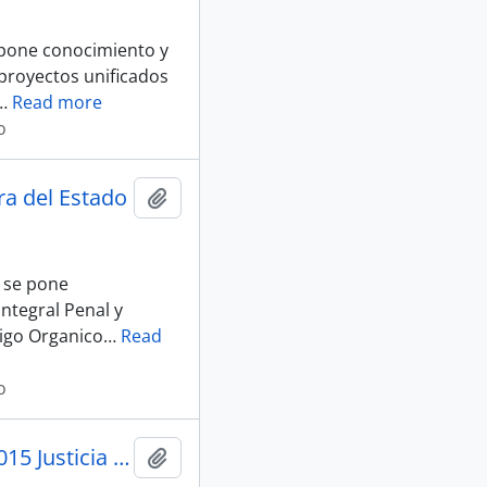
e pone conocimiento y
 proyectos unificados
…
Read more
o
ra del Estado
Añadir al portapapeles
o se pone
ntegral Penal y
digo Organico
…
Read
o
001_An-Cjee-2025-0164-M_Convocatoria_25-07-25 Sesion 015 Justicia Y Estructura Del Estado
Añadir al portapapeles