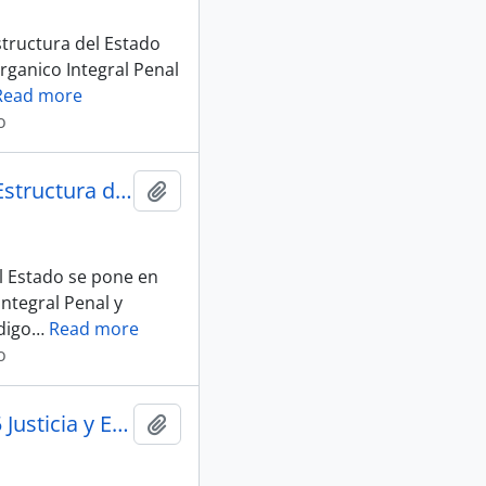
structura del Estado
rganico Integral Penal
Read more
o
002_S-D_Matriz_Generales_25-07-25 sesion 015 Justicia y Estructura del Estado
Añadir al portapapeles
l Estado se pone en
ntegral Penal y
digo
…
Read more
o
003_S-D_Matriz Transito Y Naturaleza_25-07-25 sesion 015 Justicia y Estructura del Estado
Añadir al portapapeles