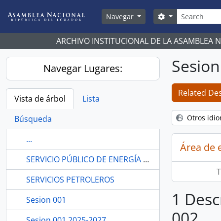
Skip to main content
Búsqueda
Search options
Navegar
ARCHIVO INSTITUCIONAL DE LA ASAMBLEA 
Sesion
Navegar Lugares:
Related Des
Vista de árbol
Lista
Otros idi
Búsqueda
...
Área de 
SERVICIO PÚBLICO DE ENERGÍA ELÉCTRICA
T
SERVICIOS PETROLEROS
1 Desc
Sesion 001
002
Sesion 001 2025-2027