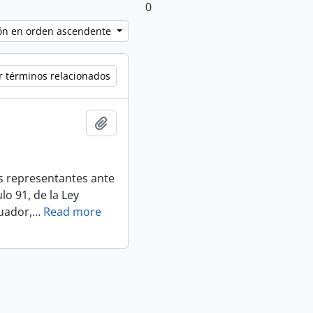
0
ción en orden ascendente
r términos relacionados
Añadir al portapapeles
s representantes ante
o 91, de la Ley
cuador,
…
Read more