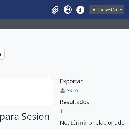
owse page
Iniciar sesión
Clipboard
Idioma
Enlaces rápidos
)
Exportar
SKOS
Resultados
1
 para Sesion
No. término relacionado