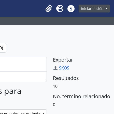
owse page
Iniciar sesión
Clipboard
Idioma
Enlaces rápidos
0)
Exportar
SKOS
Resultados
10
s para
No. término relacionado
0
ción en orden ascendente