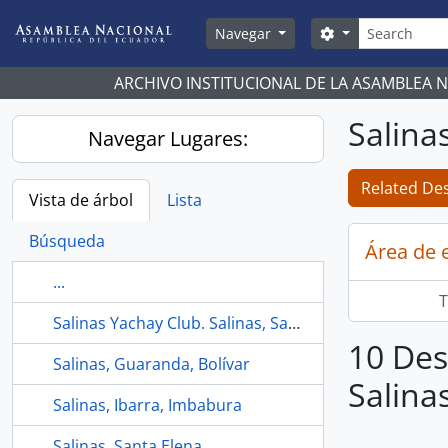
Skip to main content
Búsqueda
Search options
Navegar
ARCHIVO INSTITUCIONAL DE LA ASAMBLEA 
Salina
Navegar Lugares:
Related Des
Vista de árbol
Lista
Búsqueda
Área de 
...
T
Salinas Yachay Club. Salinas, Santa Elena
10 Des
Salinas, Guaranda, Bolívar
Salina
Salinas, Ibarra, Imbabura
Salinas, Santa Elena