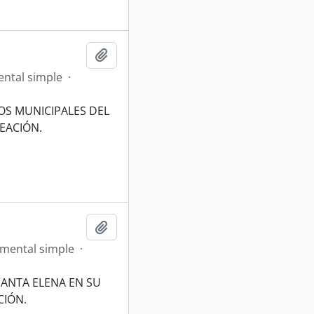
Añadir al portapapeles
ntal simple
·
OS MUNICIPALES DEL
EACIÓN.
Añadir al portapapeles
mental simple
·
SANTA ELENA EN SU
CIÓN.