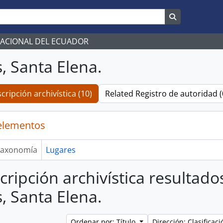
Search in br
NACIONAL DEL ECUADOR
s, Santa Elena.
cripción archivística (10)
Related Registro de autoridad (
elementos
axonomía
Lugares
cripción archivística resultado
s, Santa Elena.
Ordenar por: Título
Dirección: Clasifica