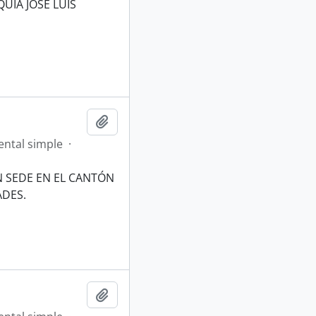
UIA JOSÉ LUIS
Añadir al portapapeles
ntal simple
·
ON SEDE EN EL CANTÓN
ADES.
Añadir al portapapeles