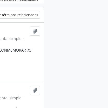
r términos relacionados
Añadir al portapapeles
ntal simple
·
L CONMEMORAR 75
Añadir al portapapeles
ntal simple
·