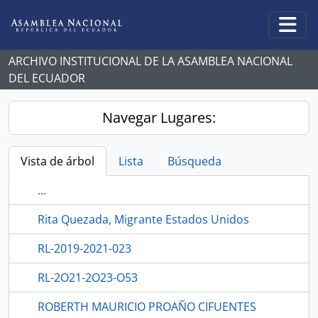
Skip to main content
Togg
ARCHIVO INSTITUCIONAL DE LA ASAMBLEA NACIONAL
DEL ECUADOR
Navegar Lugares:
Vista de árbol
Lista
Búsqueda
...
Rita Quezada, Migrante Estados Unidos
RL-2019-2021-023
RL-2O21-2O23-O53
ROBERTH MAURICIO PROAÑO CIFUENTES