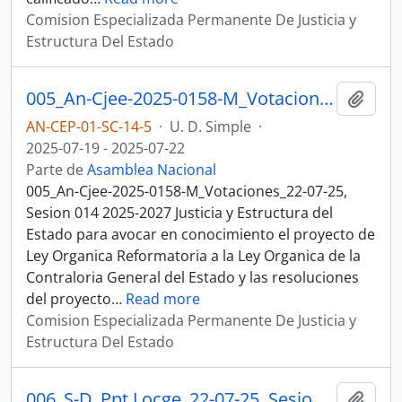
Comision Especializada Permanente De Justicia y
Estructura Del Estado
005_An-Cjee-2025-0158-M_Votaciones_22-07-25, Sesion 014 Justicia y Estructura del Estado
Añadi
AN-CEP-01-SC-14-5
·
U. D. Simple
·
2025-07-19 - 2025-07-22
Parte de
Asamblea Nacional
005_An-Cjee-2025-0158-M_Votaciones_22-07-25,
Sesion 014 2025-2027 Justicia y Estructura del
Estado para avocar en conocimiento el proyecto de
Ley Organica Reformatoria a la Ley Organica de la
Contraloria General del Estado y las resoluciones
del proyecto
…
Read more
Comision Especializada Permanente De Justicia y
Estructura Del Estado
006_S-D_Ppt Locge_22-07-25, Sesion 014 Justicia y Estructura del Estado
Añadi