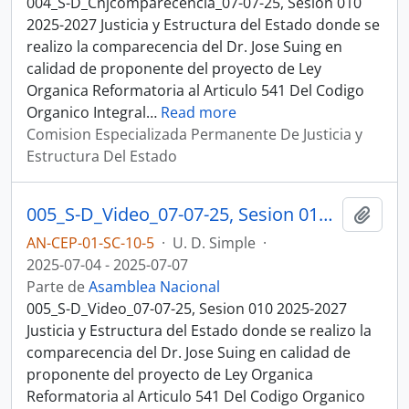
004_S-D_Cnjcomparecencia_07-07-25, Sesion 010
2025-2027 Justicia y Estructura del Estado donde se
realizo la comparecencia del Dr. Jose Suing en
calidad de proponente del proyecto de Ley
Organica Reformatoria al Articulo 541 Del Codigo
Organico Integral
…
Read more
Comision Especializada Permanente De Justicia y
Estructura Del Estado
005_S-D_Video_07-07-25, Sesion 010 Justicia y Estructura del Estado
Añadi
AN-CEP-01-SC-10-5
·
U. D. Simple
·
2025-07-04 - 2025-07-07
Parte de
Asamblea Nacional
005_S-D_Video_07-07-25, Sesion 010 2025-2027
Justicia y Estructura del Estado donde se realizo la
comparecencia del Dr. Jose Suing en calidad de
proponente del proyecto de Ley Organica
Reformatoria al Articulo 541 Del Codigo Organico