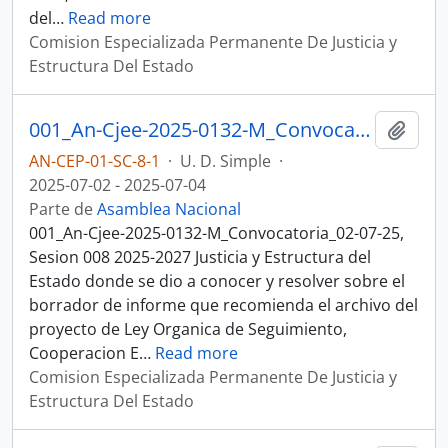
del
…
Read more
Comision Especializada Permanente De Justicia y
Estructura Del Estado
001_An-Cjee-2025-0132-M_Convocatoria_02-07-25, Sesion 008 Justicia y Estructura del Estado
Añadi
AN-CEP-01-SC-8-1
·
U. D. Simple
·
2025-07-02 - 2025-07-04
Parte de
Asamblea Nacional
001_An-Cjee-2025-0132-M_Convocatoria_02-07-25,
Sesion 008 2025-2027 Justicia y Estructura del
Estado donde se dio a conocer y resolver sobre el
borrador de informe que recomienda el archivo del
proyecto de Ley Organica de Seguimiento,
Cooperacion E
…
Read more
Comision Especializada Permanente De Justicia y
Estructura Del Estado