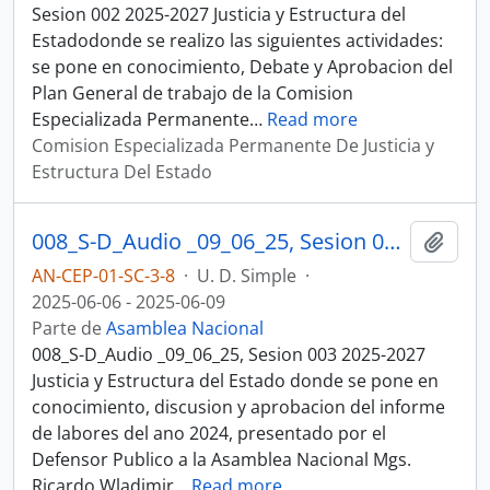
Sesion 002 2025-2027 Justicia y Estructura del
Estadodonde se realizo las siguientes actividades:
se pone en conocimiento, Debate y Aprobacion del
Plan General de trabajo de la Comision
Especializada Permanente
…
Read more
Comision Especializada Permanente De Justicia y
Estructura Del Estado
008_S-D_Audio _09_06_25, Sesion 003 Justicia y Estructura del Estado
Añadi
AN-CEP-01-SC-3-8
·
U. D. Simple
·
2025-06-06 - 2025-06-09
Parte de
Asamblea Nacional
008_S-D_Audio _09_06_25, Sesion 003 2025-2027
Justicia y Estructura del Estado donde se pone en
conocimiento, discusion y aprobacion del informe
de labores del ano 2024, presentado por el
Defensor Publico a la Asamblea Nacional Mgs.
Ricardo Wladimir
…
Read more