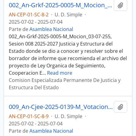
002_An-Grkf-2025-0005-M_Mocion_03-07-25, Sesion 008 Justicia y Estructura del Estado
Añadi
AN-CEP-01-SC-8-2
·
U. D. Simple
·
2025-07-02 - 2025-07-04
Parte de
Asamblea Nacional
002_An-Grkf-2025-0005-M_Mocion_03-07-255,
Sesion 008 2025-2027 Justicia y Estructura del
Estado donde se dio a conocer y resolver sobre el
borrador de informe que recomienda el archivo del
proyecto de Ley Organica de Seguimiento,
Cooperacion E
…
Read more
Comision Especializada Permanente De Justicia y
Estructura Del Estado
009_An-Cjee-2025-0139-M_Votaciones_04-07-25, Sesion 008 Justicia y Estructura del Estado
Añadi
AN-CEP-01-SC-8-9
·
U. D. Simple
·
2025-07-02 - 2025-07-04
Parte de
Asamblea Nacional