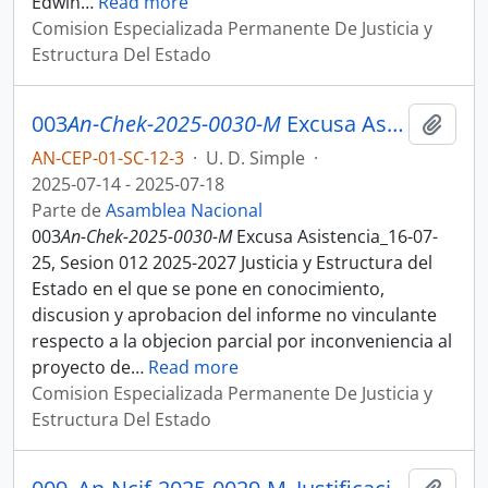
Edwin
…
Read more
Comision Especializada Permanente De Justicia y
Estructura Del Estado
003
An-Chek-2025-0030-M
Excusa Asistencia_16-07-25, Sesion 012 Justicia y Estructura del Estado
Añadi
AN-CEP-01-SC-12-3
·
U. D. Simple
·
2025-07-14 - 2025-07-18
Parte de
Asamblea Nacional
003
An-Chek-2025-0030-M
Excusa Asistencia_16-07-
25, Sesion 012 2025-2027 Justicia y Estructura del
Estado en el que se pone en conocimiento,
discusion y aprobacion del informe no vinculante
respecto a la objecion parcial por inconveniencia al
proyecto de
…
Read more
Comision Especializada Permanente De Justicia y
Estructura Del Estado