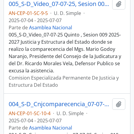
005_S-D_Video_07-07-25, Sesion 009 Justicia y Estructura del Estado
Añadi
AN-CEP-01-SC-9-5
·
U. D. Simple
·
2025-07-04 - 2025-07-07
Parte de
Asamblea Nacional
005_S-D_Video_07-07-25 Quinto , Sesion 009 2025-
2027 Justicia y Estructura del Estado donde se
realizo la comparecencia del Mgs. Mario Godoy
Naranjo, Presidente del Consejo de la Judicatura y
del Dr. Ricardo Morales Vela, Defensor Publico se
excusa la asistencia.
Comision Especializada Permanente De Justicia y
Estructura Del Estado
004_S-D_Cnjcomparecencia_07-07-25, Sesion 010 Justicia y Estructura del Estado
Añadi
AN-CEP-01-SC-10-4
·
U. D. Simple
·
2025-07-04 - 2025-07-07
Parte de
Asamblea Nacional