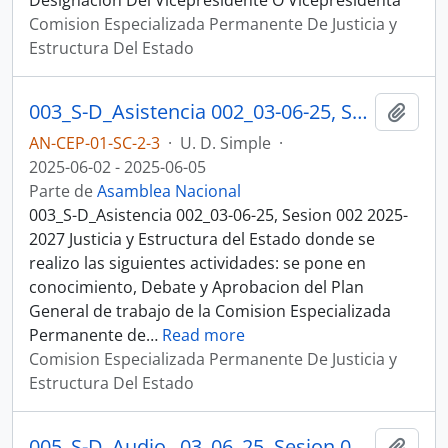
Designacion Del Vicepresidente O Vicepresidenta
Comision Especializada Permanente De Justicia y
Estructura Del Estado
003_S-D_Asistencia 002_03-06-25, Sesion 002 Justicia y Estructura del Estado
Añadi
AN-CEP-01-SC-2-3
·
U. D. Simple
·
2025-06-02 - 2025-06-05
Parte de
Asamblea Nacional
003_S-D_Asistencia 002_03-06-25, Sesion 002 2025-
2027 Justicia y Estructura del Estado donde se
realizo las siguientes actividades: se pone en
conocimiento, Debate y Aprobacion del Plan
General de trabajo de la Comision Especializada
Permanente de
…
Read more
Comision Especializada Permanente De Justicia y
Estructura Del Estado
005_S-D_Audio _03_06_25, Sesion 002 Justicia y Estructura del Estado
Añadi