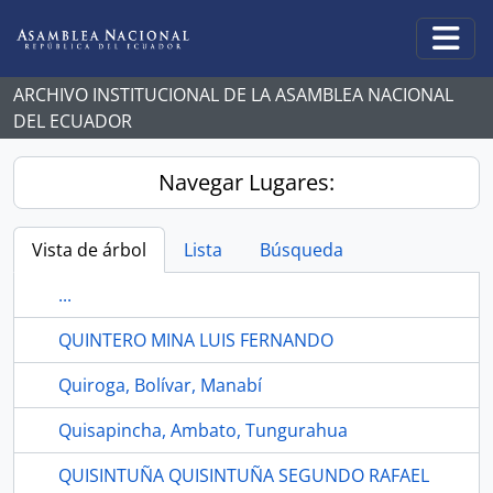
Skip to main content
Togg
ARCHIVO INSTITUCIONAL DE LA ASAMBLEA NACIONAL
DEL ECUADOR
Navegar Lugares:
Vista de árbol
Lista
Búsqueda
...
QUINTERO MINA LUIS FERNANDO
Quiroga, Bolívar, Manabí
Quisapincha, Ambato, Tungurahua
QUISINTUÑA QUISINTUÑA SEGUNDO RAFAEL