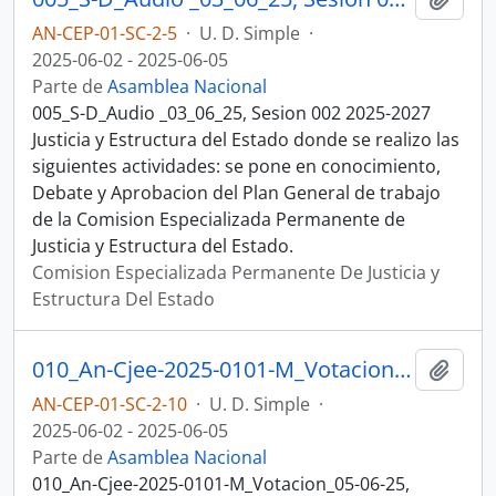
AN-CEP-01-SC-2-5
·
U. D. Simple
·
2025-06-02 - 2025-06-05
Parte de
Asamblea Nacional
005_S-D_Audio _03_06_25, Sesion 002 2025-2027
Justicia y Estructura del Estado donde se realizo las
siguientes actividades: se pone en conocimiento,
Debate y Aprobacion del Plan General de trabajo
de la Comision Especializada Permanente de
Justicia y Estructura del Estado.
Comision Especializada Permanente De Justicia y
Estructura Del Estado
010_An-Cjee-2025-0101-M_Votacion_05-06-25, Sesion 002 Justicia y Estructura del Estado
Añadi
AN-CEP-01-SC-2-10
·
U. D. Simple
·
2025-06-02 - 2025-06-05
Parte de
Asamblea Nacional
010_An-Cjee-2025-0101-M_Votacion_05-06-25,