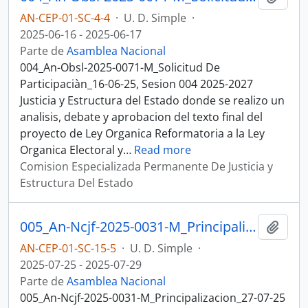
AN-CEP-01-SC-4-4
·
U. D. Simple
·
2025-06-16 - 2025-06-17
Parte de
Asamblea Nacional
004_An-Obsl-2025-0071-M_Solicitud De
Participaciàn_16-06-25, Sesion 004 2025-2027
Justicia y Estructura del Estado donde se realizo un
analisis, debate y aprobacion del texto final del
proyecto de Ley Organica Reformatoria a la Ley
Organica Electoral y
…
Read more
Comision Especializada Permanente De Justicia y
Estructura Del Estado
005_An-Ncjf-2025-0031-M_Principalizacion_27-07-25 sesion 015 Justicia y Estructura del Estado
Añadi
AN-CEP-01-SC-15-5
·
U. D. Simple
·
2025-07-25 - 2025-07-29
Parte de
Asamblea Nacional
005_An-Ncjf-2025-0031-M_Principalizacion_27-07-25