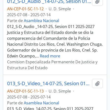
012_S-D_Audio _14-07-25, Sesion 011 Justicia y Estructura del Estado
Añadi
AN-CEP-01-SC-11-12
·
U. D. Simple
·
2025-07-08 - 2025-07-14
Parte de
Asamblea Nacional
012_S-D_Audio _14-07-25, Sesion 011 2025-2027
Justicia y Estructura del Estado donde se dio la
comparecencia del Comandante de la Policia
Nacional Distrito Los Rios, Cnel. Washington Chuga,
Gobernador de la provincia de Los Rios, Cnel. Sp.
Edwin Ocampo,
…
Read more
Comision Especializada Permanente De Justicia y
Estructura Del Estado
013_S-D_Video_14-07-25, Sesion 011 Justicia y Estructura del Estado
Añadi
AN-CEP-01-SC-11-13
·
U. D. Simple
·
2025-07-08 - 2025-07-14
Parte de
Asamblea Nacional
013_S-D_Video_14-07-25, Sesion 011 2025-2027