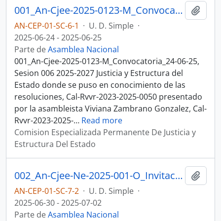
001_An-Cjee-2025-0123-M_Convocatoria_24-06-25, Sesion 006 Justicia y Estructura del Estado
Añadi
AN-CEP-01-SC-6-1
·
U. D. Simple
·
2025-06-24 - 2025-06-25
Parte de
Asamblea Nacional
001_An-Cjee-2025-0123-M_Convocatoria_24-06-25,
Sesion 006 2025-2027 Justicia y Estructura del
Estado donde se puso en conocimiento de las
resoluciones, Cal-Rvvr-2023-2025-0050 presentado
por la asambleista Viviana Zambrano Gonzalez, Cal-
Rvvr-2023-2025-
…
Read more
Comision Especializada Permanente De Justicia y
Estructura Del Estado
002_An-Cjee-Ne-2025-001-O_Invitacion Comision General_30-06-25, Sesion 007 Justicia y Estructura del Estado
Añadi
AN-CEP-01-SC-7-2
·
U. D. Simple
·
2025-06-30 - 2025-07-02
Parte de
Asamblea Nacional