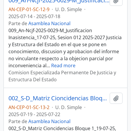
009_An-Ncjf-2025-0029-M_Justificacion Inasistencia_17-07-25, Sesion 012 Justicia y Estructura del Estado
Añadi
AN-CEP-01-SC-12-9
·
U. D. Simple
·
2025-07-14 - 2025-07-18
Parte de
Asamblea Nacional
009_An-Ncjf-2025-0029-M_Justificacion
Inasistencia_17-07-25, Sesion 012 2025-2027 Justicia
y Estructura del Estado en el que se pone en
conocimiento, discusion y aprobacion del informe
no vinculante respecto a la objecion parcial por
inconveniencia al
…
Read more
Comision Especializada Permanente De Justicia y
Estructura Del Estado
002_S-D_Matriz Cioncidencias Bloque 1_19-07-25, Sesion 013 Justicia y Estructura del Estado
Añadi
AN-CEP-01-SC-13-2
·
U. D. Simple
·
2025-07-19 - 2025-07-22
Parte de
Asamblea Nacional
002_S-D_Matriz Cioncidencias Bloque 1_19-07-25,