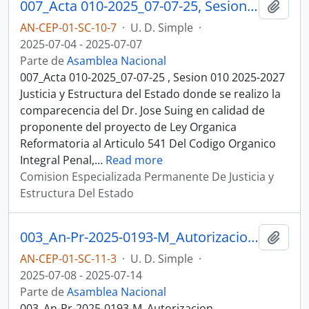
007_Acta 010-2025_07-07-25, Sesion 010 Justicia y Estructura del Estado
Añadi
AN-CEP-01-SC-10-7
·
U. D. Simple
·
2025-07-04 - 2025-07-07
Parte de
Asamblea Nacional
007_Acta 010-2025_07-07-25 , Sesion 010 2025-2027
Justicia y Estructura del Estado donde se realizo la
comparecencia del Dr. Jose Suing en calidad de
proponente del proyecto de Ley Organica
Reformatoria al Articulo 541 Del Codigo Organico
Integral Penal,
…
Read more
Comision Especializada Permanente De Justicia y
Estructura Del Estado
003_An-Pr-2025-0193-M_Autorizacion Presidencia_09-07-25, Sesion 011 Justicia y Estructura del Estado
Añadi
AN-CEP-01-SC-11-3
·
U. D. Simple
·
2025-07-08 - 2025-07-14
Parte de
Asamblea Nacional
003_An-Pr-2025-0193-M_Autorizacion