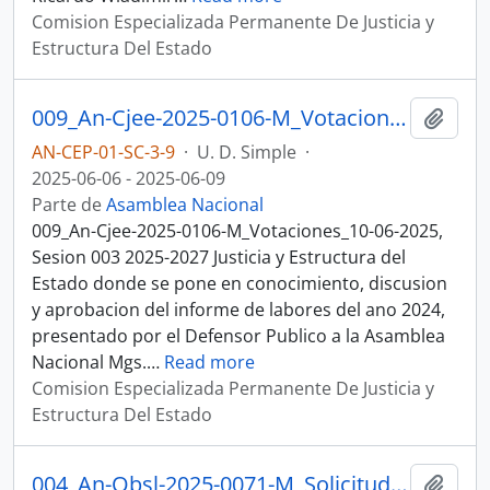
Comision Especializada Permanente De Justicia y
Estructura Del Estado
009_An-Cjee-2025-0106-M_Votaciones_10-06-2025, Sesion 003 Justicia y Estructura del Estado
Añadi
AN-CEP-01-SC-3-9
·
U. D. Simple
·
2025-06-06 - 2025-06-09
Parte de
Asamblea Nacional
009_An-Cjee-2025-0106-M_Votaciones_10-06-2025,
Sesion 003 2025-2027 Justicia y Estructura del
Estado donde se pone en conocimiento, discusion
y aprobacion del informe de labores del ano 2024,
presentado por el Defensor Publico a la Asamblea
Nacional Mgs.
…
Read more
Comision Especializada Permanente De Justicia y
Estructura Del Estado
004_An-Obsl-2025-0071-M_Solicitud De Participaciàn_16-06-25, Sesion 004 Justicia y Estructura del Estado
Añadi