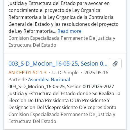
Justicia y Estructura del Estado para avocar en
conocimiento el proyecto de Ley Organica
Reformatoria a la Ley Organica de la Contraloria
General del Estado y las resoluciones del proyecto
de Ley Reformatoria
…
Read more
Comision Especializada Permanente De Justicia y
Estructura Del Estado
003_S-D_Mocion_16-05-25, Sesion 001 Justicia y Estructura del Estado
Añadi
AN-CEP-01-SC-1-3
·
U. D. Simple
·
2025-05-16
Parte de
Asamblea Nacional
003_S-D_Mocion_16-05-25, Sesion 001 2025-2027
Justicia y Estructura del Estado donde Se Realizo La
Eleccion De Una Presidenta O Un Presidente Y
Designacion Del Vicepresidente O Vicepresidenta
Comision Especializada Permanente De Justicia y
Estructura Del Estado