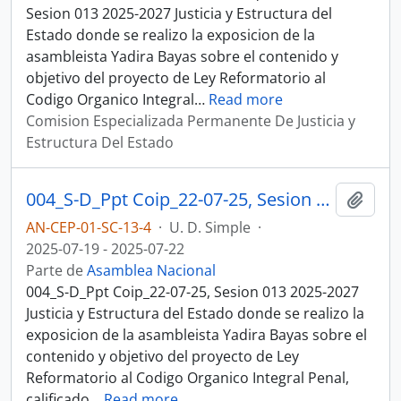
Sesion 013 2025-2027 Justicia y Estructura del
Estado donde se realizo la exposicion de la
asambleista Yadira Bayas sobre el contenido y
objetivo del proyecto de Ley Reformatorio al
Codigo Organico Integral
…
Read more
Comision Especializada Permanente De Justicia y
Estructura Del Estado
004_S-D_Ppt Coip_22-07-25, Sesion 013 Justicia y Estructura del Estado
Añadi
AN-CEP-01-SC-13-4
·
U. D. Simple
·
2025-07-19 - 2025-07-22
Parte de
Asamblea Nacional
004_S-D_Ppt Coip_22-07-25, Sesion 013 2025-2027
Justicia y Estructura del Estado donde se realizo la
exposicion de la asambleista Yadira Bayas sobre el
contenido y objetivo del proyecto de Ley
Reformatorio al Codigo Organico Integral Penal,
calificado
…
Read more