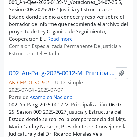
009_An-Cjee-2025-0139-M_Votaciones_04-07-25 5,
Sesion 008 2025-2027 Justicia y Estructura del
Estado donde se dio a conocer y resolver sobre el
borrador de informe que recomienda el archivo del
proyecto de Ley Organica de Seguimiento,
Cooperacion E
…
Read more
Comision Especializada Permanente De Justicia y
Estructura Del Estado
002_An-Pacg-2025-0012-M_Principalizaciàn_06-07-25, Sesion 009 Justicia y Estructura del Estado
Añadi
AN-CEP-01-SC-9-2
·
U. D. Simple
·
2025-07-04 - 2025-07-07
Parte de
Asamblea Nacional
002_An-Pacg-2025-0012-M_Principalizaciàn_06-07-
25, Sesion 009 2025-2027 Justicia y Estructura del
Estado donde se realizo la comparecencia del Mgs.
Mario Godoy Naranjo, Presidente del Consejo de la
Judicatura y del Dr. Ricardo Morales Vela,