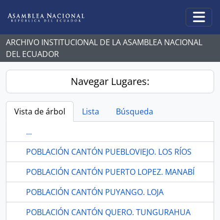
Skip to main content
Togg
ARCHIVO INSTITUCIONAL DE LA ASAMBLEA NACIONAL
DEL ECUADOR
Navegar Lugares:
Vista de árbol
Lista
Búsqueda
...
POBLACIÓN CANTÓN PUEBLOVIEJO. LOS RÍOS
POBLACIÓN CANTÓN PUERTO LOPEZ. MANABÍ
POBLACIÓN CANTÓN PUYANGO. LOJA
POBLACIÓN CANTÓN QUERO. TUNGURAHUA