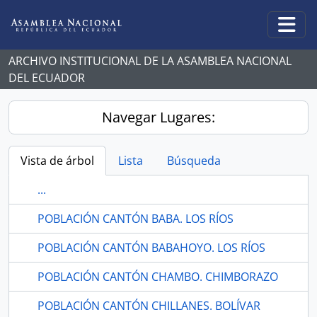
Skip to main content
Togg
ARCHIVO INSTITUCIONAL DE LA ASAMBLEA NACIONAL
DEL ECUADOR
Navegar Lugares:
Vista de árbol
Lista
Búsqueda
...
POBLACIÓN CANTÓN BABA. LOS RÍOS
POBLACIÓN CANTÓN BABAHOYO. LOS RÍOS
POBLACIÓN CANTÓN CHAMBO. CHIMBORAZO
POBLACIÓN CANTÓN CHILLANES. BOLÍVAR