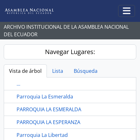
Skip to main content
Togg
ARCHIVO INSTITUCIONAL DE LA ASAMBLEA NACIONAL
DEL ECUADOR
Navegar Lugares:
Vista de árbol
Lista
Búsqueda
...
Parroquia La Esmeralda
PARROQUIA LA ESMERALDA
PARROQUIA LA ESPERANZA
Parroquia La Libertad