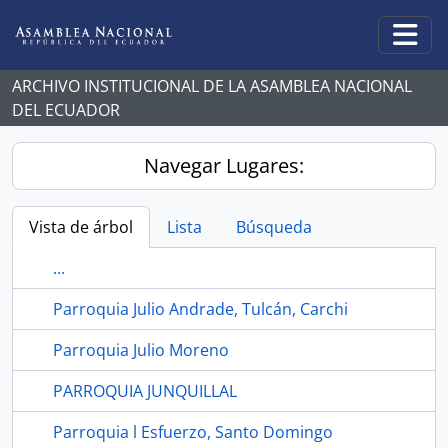
Skip to main content
Togg
ARCHIVO INSTITUCIONAL DE LA ASAMBLEA NACIONAL
DEL ECUADOR
Navegar Lugares:
Vista de árbol
Lista
Búsqueda
...
Parroquia Julio Andrade, Tulcán, Carchi
Parroquia Julio Moreno
PARROQUIA JUNQUILLAL
Parroquia l Esfuerzo, Santo Domingo