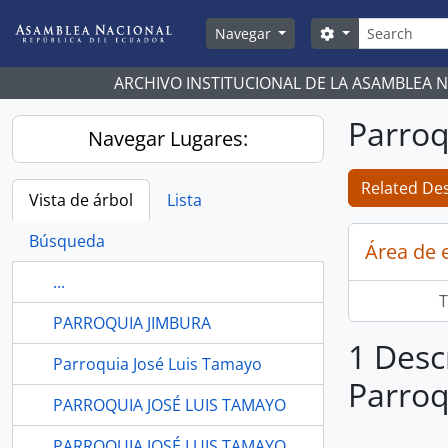
Skip to main content
Búsqueda
Search options
Navegar
ARCHIVO INSTITUCIONAL DE LA ASAMBLEA 
Parroq
Navegar Lugares:
Related Des
Vista de árbol
Lista
Búsqueda
Área de 
...
T
PARROQUIA JIMBURA
1 Desc
Parroquia José Luis Tamayo
Parroq
PARROQUIA JOSÉ LUIS TAMAYO
PARROQUIA JOSÉ LUIS TAMAYO.