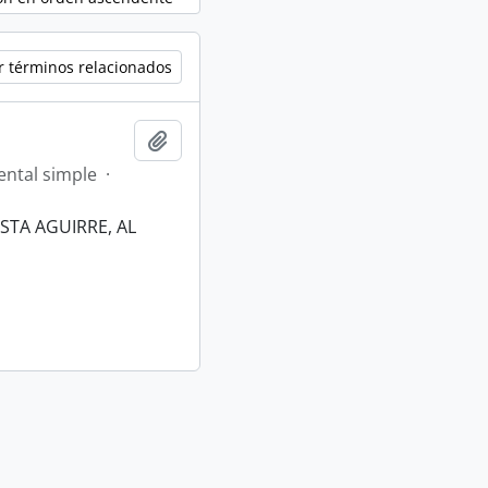
r términos relacionados
Añadir al portapapeles
ntal simple
·
STA AGUIRRE, AL