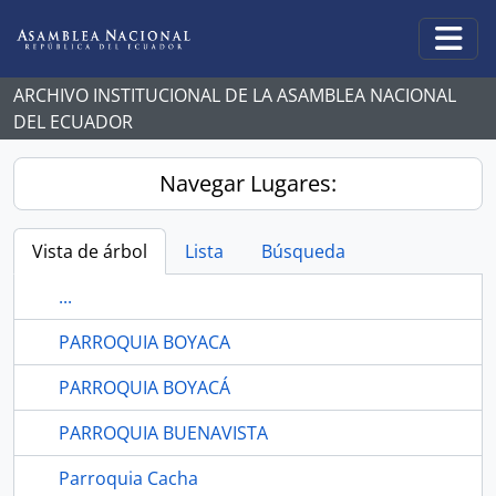
Skip to main content
Togg
ARCHIVO INSTITUCIONAL DE LA ASAMBLEA NACIONAL
DEL ECUADOR
Navegar Lugares:
Vista de árbol
Lista
Búsqueda
...
PARROQUIA BOYACA
PARROQUIA BOYACÁ
PARROQUIA BUENAVISTA
Parroquia Cacha