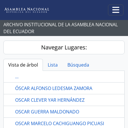
Skip to main content
Togg
ARCHIVO INSTITUCIONAL DE LA ASAMBLEA NACIONAL
DEL ECUADOR
Navegar Lugares:
Vista de árbol
Lista
Búsqueda
...
ÓSCAR ALFONSO LEDESMA ZAMORA
OSCAR CLEVER YAR HERNÁNDEZ
OSCAR GUERRA MALDONADO
OSCAR MARCELO CACHIGUANGO PICUASI