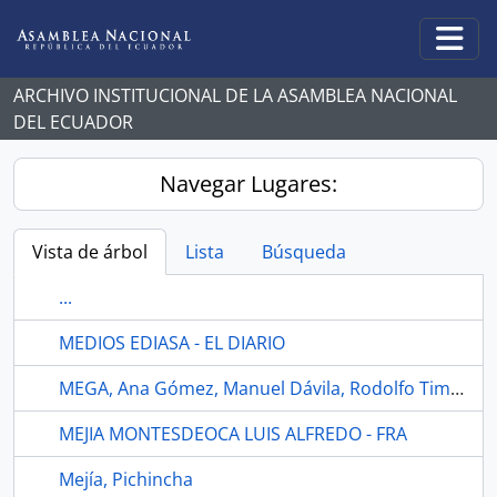
Skip to main content
Togg
ARCHIVO INSTITUCIONAL DE LA ASAMBLEA NACIONAL
DEL ECUADOR
Navegar Lugares:
Vista de árbol
Lista
Búsqueda
...
MEDIOS EDIASA - EL DIARIO
MEGA, Ana Gómez, Manuel Dávila, Rodolfo Timoshenko, Alba Rodríguez
MEJIA MONTESDEOCA LUIS ALFREDO - FRA
Mejía, Pichincha