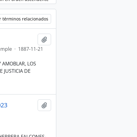
r términos relacionados
Añadir al portapapeles
imple
·
1887-11-21
Y AMOBLAR, LOS
 JUSTICIA DE
023
Añadir al portapapeles
HERRERA FALCONES-