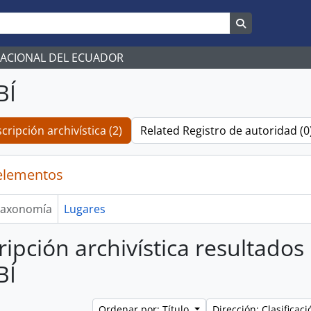
Search in br
NACIONAL DEL ECUADOR
BÍ
cripción archivística (2)
Related Registro de autoridad (0
elementos
axonomía
Lugares
ripción archivística resultados
BÍ
Ordenar por: Título
Dirección: Clasifica