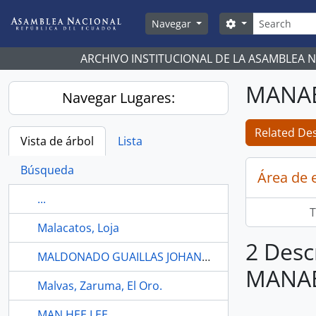
Skip to main content
Búsqueda
Search options
Navegar
ARCHIVO INSTITUCIONAL DE LA ASAMBLEA 
MANA
Navegar Lugares:
Related Des
Vista de árbol
Lista
Búsqueda
Área de 
...
T
Malacatos, Loja
2 Desc
MALDONADO GUAILLAS JOHANA MARIBEL
MANA
Malvas, Zaruma, El Oro.
MAN HEE LEE