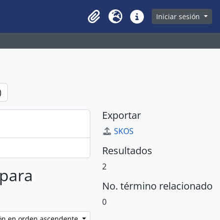
owse page
Iniciar sesión
Clipboard
Idioma
Enlaces rápidos
)
Exportar
SKOS
Resultados
2
 para
No. término relacionado
0
ción en orden ascendente