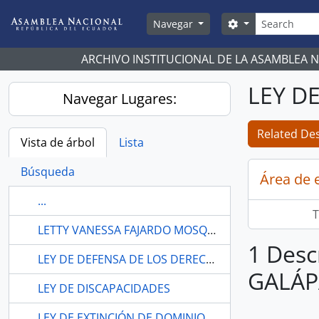
Skip to main content
Búsqueda
Search options
Navegar
ARCHIVO INSTITUCIONAL DE LA ASAMBLEA 
LEY D
Navegar Lugares:
Related Des
Vista de árbol
Lista
Búsqueda
Área de 
...
T
LETTY VANESSA FAJARDO MOSQUERA
1 Desc
LEY DE DEFENSA DE LOS DERECHOS DE LOS TRABAJADORES
GALÁ
LEY DE DISCAPACIDADES
LEY DE EXTINCIÓN DE DOMINIO