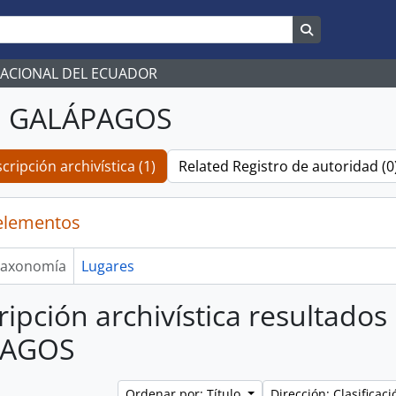
Search in br
NACIONAL DEL ECUADOR
E GALÁPAGOS
cripción archivística (1)
Related Registro de autoridad (0
elementos
axonomía
Lugares
ripción archivística resultados
PAGOS
Ordenar por: Título
Dirección: Clasifica