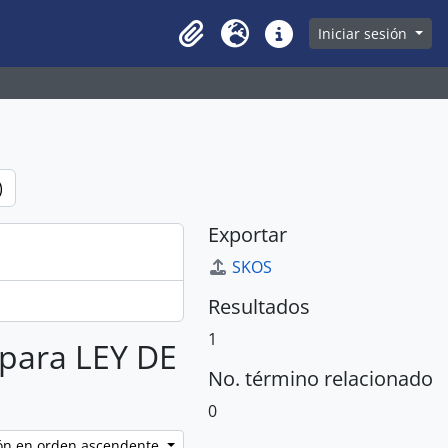
owse page
Iniciar sesión
Clipboard
Idioma
Enlaces rápidos
)
Exportar
SKOS
Resultados
1
 para LEY DE
No. término relacionado
0
ción en orden ascendente