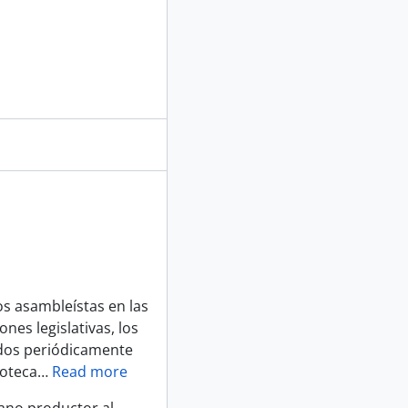
os asambleístas en las
es legislativas, los
dos periódicamente
ioteca
…
Read more