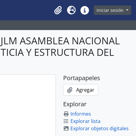
owse page
Iniciar sesión
Clipboard
Idioma
Enlaces rápidos
ABJLM ASAMBLEA NACIONAL
STICIA Y ESTRUCTURA DEL
Portapapeles
Agregar
Explorar
Informes
Explorar lista
Explorar objetos digitales