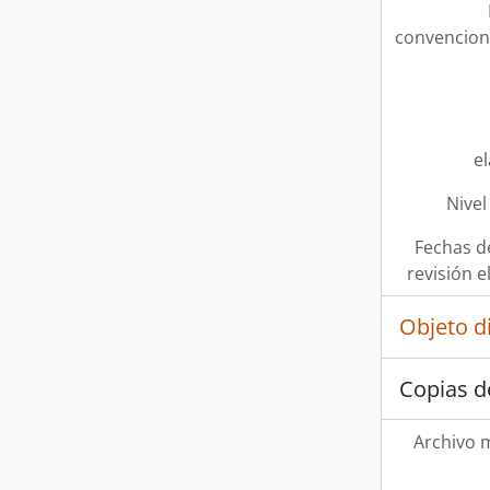
convencion
e
Nivel
Fechas d
revisión e
Objeto d
Copias d
Archivo 