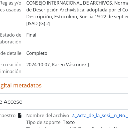
Reglas y/o
CONSEJO INTERNACIONAL DE ARCHIVOS. Norma 
es usadas
de Descripción Archivística: adoptada por el 
Descripción, Estocolmo, Suecia 19-22 de septie
[ISAD (G) 2]
Estado de
Final
laboración
 de detalle
Completo
e creación
2024-10-07, Karen Vásconez J.
liminación
igital metadatos
e Acceso
maestro
Nombre del archivo
2._Acta_de_la_sesi__n_No.
Tipo de soporte
Texto