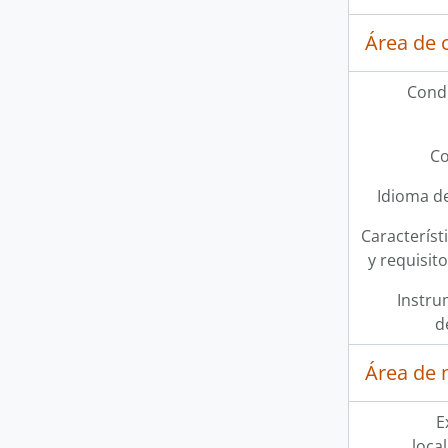
Área de 
Condi
Co
Idioma de
Característi
y requisit
Instru
d
Área de 
E
loca