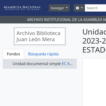
Skip to main content
Búsqueda
Search options
Navegar
ARCHIVO INSTITUCIONAL DE LA ASAMBLEA 
Unida
Archivo Biblioteca
Juan León Mera
2023-
ESTAD
Fondos
Búsqueda rápida
Unidad documental simple
EC AN ABJLM ASAMBLEA NACIONAL 2023-2025 - ACTAS COMISIÓN DE JUSTICIA Y ESTRUCTURA DEL ESTADO 2023-2025