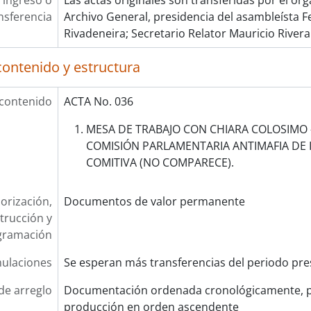
 ingreso o
Las actas originales son transferidas por el ór
nsferencia
Archivo General, presidencia del asambleísta
Rivadeneira; Secretario Relator Mauricio Rivera
contenido y estructura
 contenido
ACTA No. 036
MESA DE TRABAJO CON CHIARA COLOSIMO 
COMISIÓN PARLAMENTARIA ANTIMAFIA DE I
COMITIVA (NO COMPARECE).
orización,
Documentos de valor permanente
trucción y
gramación
ulaciones
Se esperan más transferencias del periodo pre
de arreglo
Documentación ordenada cronológicamente, p
producción en orden ascendente