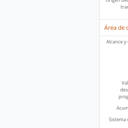
Origen del
tra
Área de 
Alcance y
Val
des
pro
Acum
Sistema 