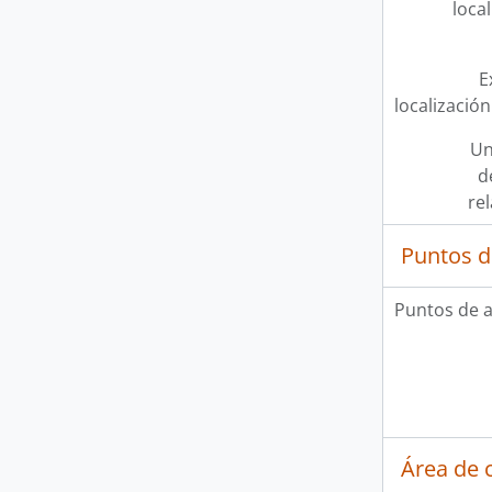
loca
E
localización
Un
d
re
Puntos d
Puntos de 
Área de c