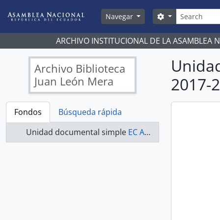
Skip to main content
Búsqueda
Search options
Navegar
ARCHIVO INSTITUCIONAL DE LA ASAMBLEA 
Unida
Archivo Biblioteca
Juan León Mera
2017-2
Fondos
Búsqueda rápida
Unidad documental simple
EC AN ABJLM ASAMBLEA NACIONAL 2017-2019 - ACTAS 2017-2019