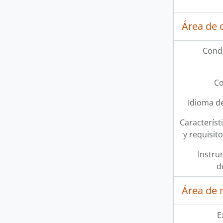
Área de 
Condi
Co
Idioma de
Característi
y requisit
Instru
d
Área de 
E