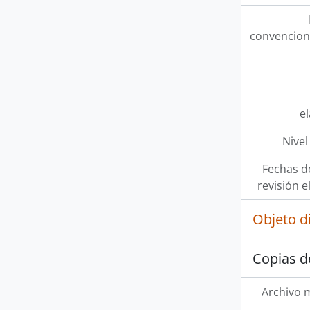
convencion
e
Nivel
Fechas d
revisión e
Objeto d
Copias d
Archivo 