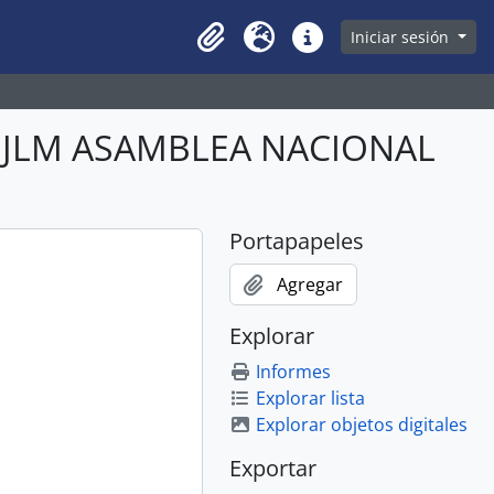
owse page
Iniciar sesión
Clipboard
Idioma
Enlaces rápidos
ABJLM ASAMBLEA NACIONAL
Portapapeles
Agregar
Explorar
Informes
Explorar lista
Explorar objetos digitales
Exportar