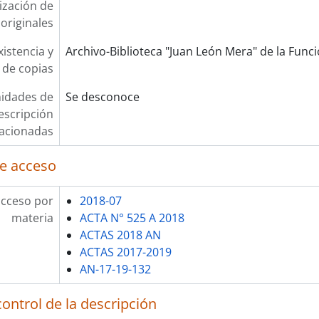
lización de
originales
xistencia y
Archivo-Biblioteca "Juan León Mera" de la Funció
 de copias
idades de
Se desconoce
escripción
lacionadas
e acceso
acceso por
2018-07
materia
ACTA N° 525 A 2018
ACTAS 2018 AN
ACTAS 2017-2019
AN-17-19-132
ontrol de la descripción