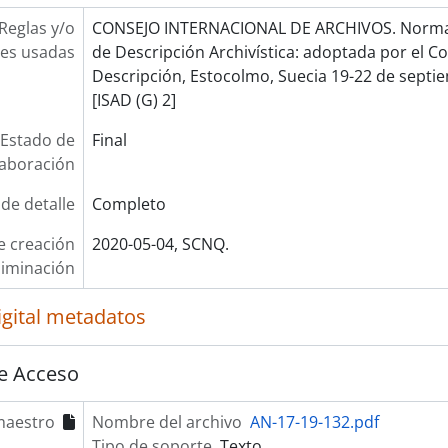
Reglas y/o
CONSEJO INTERNACIONAL DE ARCHIVOS. Norma 
es usadas
de Descripción Archivística: adoptada por el 
Descripción, Estocolmo, Suecia 19-22 de septie
[ISAD (G) 2]
Estado de
Final
laboración
 de detalle
Completo
e creación
2020-05-04, SCNQ.
liminación
igital metadatos
e Acceso
maestro
Nombre del archivo
AN-17-19-132.pdf
Tipo de soporte
Texto