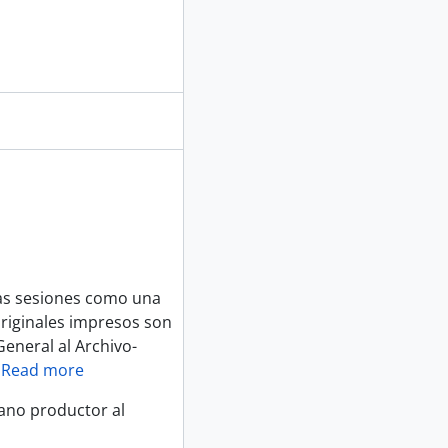
las sesiones como una
originales impresos son
eneral al Archivo-
…
Read more
gano productor al