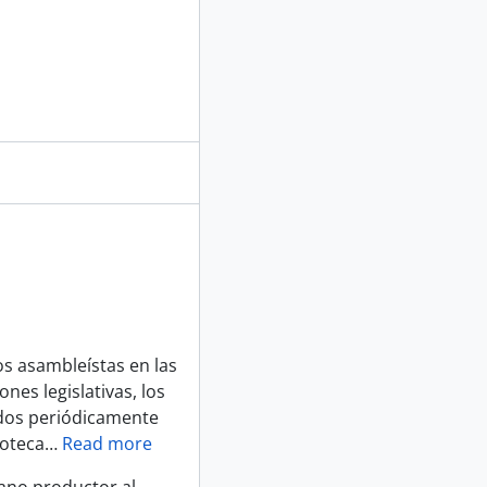
os asambleístas en las
es legislativas, los
dos periódicamente
ioteca
…
Read more