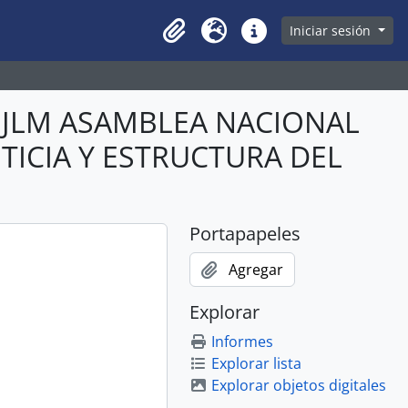
owse page
Iniciar sesión
Clipboard
Idioma
Enlaces rápidos
ABJLM ASAMBLEA NACIONAL
STICIA Y ESTRUCTURA DEL
Portapapeles
Agregar
Explorar
Informes
Explorar lista
Explorar objetos digitales