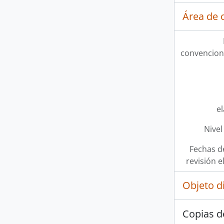
Área de c
convencion
e
Nivel
Fechas d
revisión e
Objeto d
Copias d