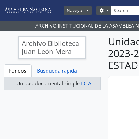
Skip to main content
Búsqueda
Search options
Navegar
ARCHIVO INSTITUCIONAL DE LA ASAMBLEA 
Unida
Archivo Biblioteca
Juan León Mera
2023-
ESTAD
Fondos
Búsqueda rápida
Unidad documental simple
EC AN ABJLM ASAMBLEA NACIONAL 2023-2025 - ACTAS COMISIÓN DE JUSTICIA Y ESTRUCTURA DEL ESTADO 2023-2025