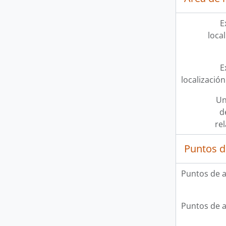
E
loca
E
localización
Un
d
re
Puntos d
Puntos de 
Puntos de 