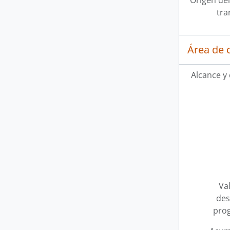
Origen del
tra
Área de 
Alcance y
Val
des
pro