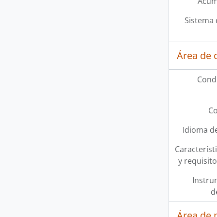
Acum
Sistema 
Área de 
Condi
Co
Idioma de
Característi
y requisit
Instru
d
Área de 