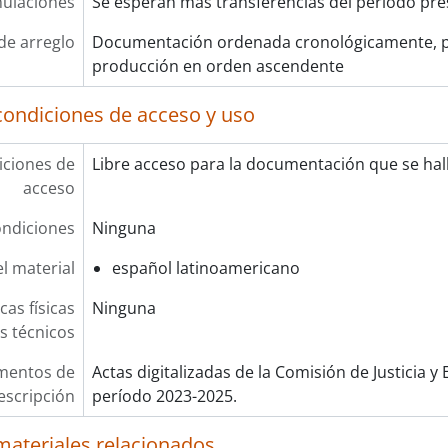
ulaciones
Se esperan más transferencias del periodo pre
de arreglo
Documentación ordenada cronológicamente, p
producción en orden ascendente
condiciones de acceso y uso
ciones de
Libre acceso para la documentación que se hall
acceso
ndiciones
Ninguna
l material
español latinoamericano
cas físicas
Ninguna
os técnicos
mentos de
Actas digitalizadas de la Comisión de Justicia y
escripción
período 2023-2025.
materiales relacionados