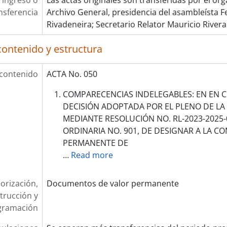
 ingreso o
Las actas originales son transferidas por el ór
nsferencia
Archivo General, presidencia del asambleísta
Rivadeneira; Secretario Relator Mauricio Rivera
contenido y estructura
 contenido
ACTA No. 050
COMPARECENCIAS INDELEGABLES: EN EN 
DECISIÓN ADOPTADA POR EL PLENO DE LA
MEDIANTE RESOLUCIÓN NO. RL-2023-2025-
ORDINARIA NO. 901, DE DESIGNAR A LA CO
PERMANENTE DE
…
Read more
orización,
Documentos de valor permanente
trucción y
gramación