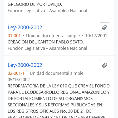
GREGORIO DE PORTOVIEJO.
Funcion Legislativa – Asamblea Nacional
Ley-2000-2002
Añadi
01-001
·
Unidad documental simple
·
10/17/2001
CREACION DEL CANTON PABLO SEXTO.
Funcion Legislativa – Asamblea Nacional
Ley-2000-2002
Añadi
02-001-1
·
Unidad documental simple
·
05/16/2002
REFORMATORIA DE LA LEY 010 QUE CREA EL FONDO
PARA EL ECODESARROLLO REGIONAL AMAZONICO Y
DE FORTALECIMIENTO DE SU ORGANISMOS
SECCIONALES Y SUS REFORMAS PUBLICADAS EN
LOS REGISTROS OFICIALES No. 30 DE 21 DE
SEPTIEMBRE DE 1992 Y 151 DE 15 DE SEPTIEMBRE