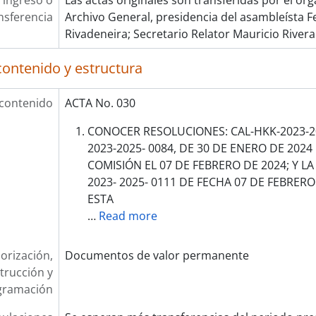
 ingreso o
Las actas originales son transferidas por el ór
nsferencia
Archivo General, presidencia del asambleísta
Rivadeneira; Secretario Relator Mauricio Rivera
contenido y estructura
 contenido
ACTA No. 030
CONOCER RESOLUCIONES: CAL-HKK-2023-20
2023-2025- 0084, DE 30 DE ENERO DE 2024
COMISIÓN EL 07 DE FEBRERO DE 2024; Y L
2023- 2025- 0111 DE FECHA 07 DE FEBRERO
ESTA
…
Read more
orización,
Documentos de valor permanente
trucción y
gramación