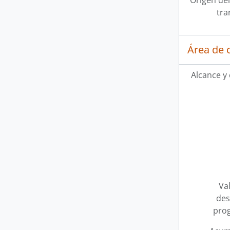
Origen del
tra
Área de 
Alcance y
Val
des
pro