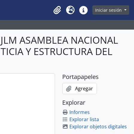
owse page
Iniciar sesión
Clipboard
Idioma
Enlaces rápidos
ABJLM ASAMBLEA NACIONAL
STICIA Y ESTRUCTURA DEL
Portapapeles
Agregar
Explorar
Informes
Explorar lista
Explorar objetos digitales