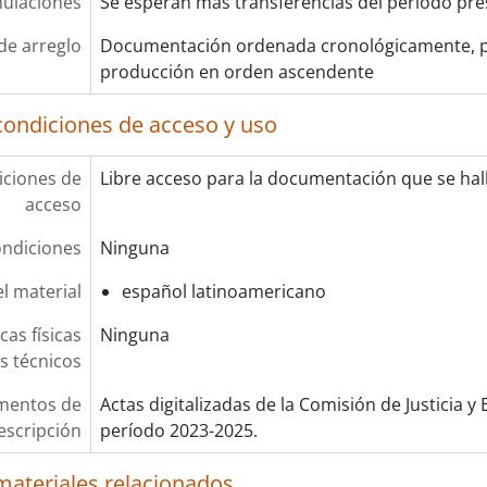
ulaciones
Se esperan más transferencias del periodo pre
de arreglo
Documentación ordenada cronológicamente, p
producción en orden ascendente
condiciones de acceso y uso
ciones de
Libre acceso para la documentación que se hall
acceso
ndiciones
Ninguna
l material
español latinoamericano
cas físicas
Ninguna
os técnicos
mentos de
Actas digitalizadas de la Comisión de Justicia y
escripción
período 2023-2025.
materiales relacionados