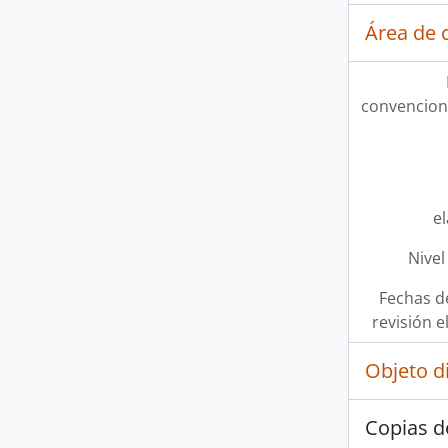
Área de c
convencion
e
Nivel
Fechas d
revisión e
Objeto d
Copias d