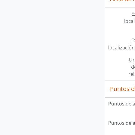
E
loca
E
localización
Un
d
re
Puntos d
Puntos de 
Puntos de 