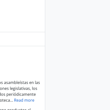
os asambleístas en las
es legislativas, los
dos periódicamente
ioteca
…
Read more