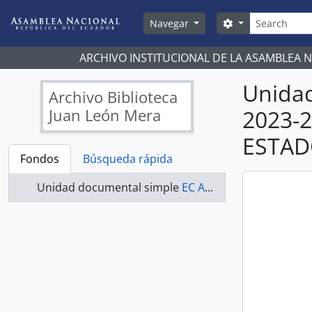
Skip to main content
Búsqueda
Search options
Navegar
ARCHIVO INSTITUCIONAL DE LA ASAMBLEA 
Unida
Archivo Biblioteca
Juan León Mera
2023-
ESTAD
Fondos
Búsqueda rápida
Unidad documental simple
EC AN ABJLM ASAMBLEA NACIONAL 2023-2025 - ACTAS COMISIÓN DE JUSTICIA Y ESTRUCTURA DEL ESTADO 2023-2025