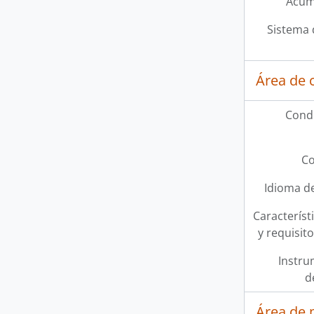
Acum
Sistema 
Área de 
Condi
Co
Idioma de
Característi
y requisit
Instru
d
Área de 