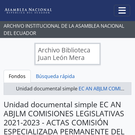
Skip to main content
Togg
ARCHIVO INSTITUCIONAL DE LA ASAMBLEA NACIONAL
DEL ECUADOR
Archivo Biblioteca
Juan León Mera
Fondos
Búsqueda rápida
Unidad documental simple
EC AN ABJLM COMISIONES LEGISLATIVAS 2021-2023 - ACTAS COMISIÓN ESPECIALIZADA PERMANENTE DEL DESARROLLO ECONÓMICO, PRODUCTIVO Y LA MICROEMPRESA
Unidad documental simple EC AN
ABJLM COMISIONES LEGISLATIVAS
2021-2023 - ACTAS COMISIÓN
ESPECIALIZADA PERMANENTE DEL