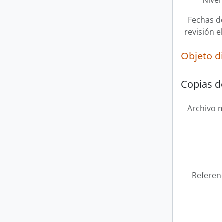
Nivel
Fechas d
revisión e
Objeto d
Copias d
Archivo 
Referen