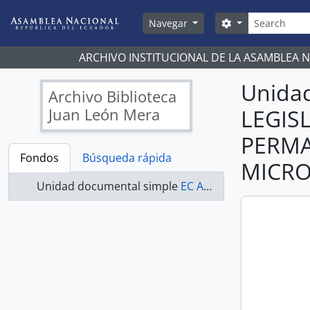
Skip to main content
Búsqueda
Search options
Navegar
ARCHIVO INSTITUCIONAL DE LA ASAMBLEA 
Unida
Archivo Biblioteca
Juan León Mera
LEGIS
PERMA
Fondos
Búsqueda rápida
MICR
Unidad documental simple
EC AN ABJLM COMISIONES LEGISLATIVAS 2021-2023 - ACTAS COMISIÓN ESPECIALIZADA PERMANENTE DEL DESARROLLO ECONÓMICO, PRODUCTIVO Y LA MICROEMPRESA