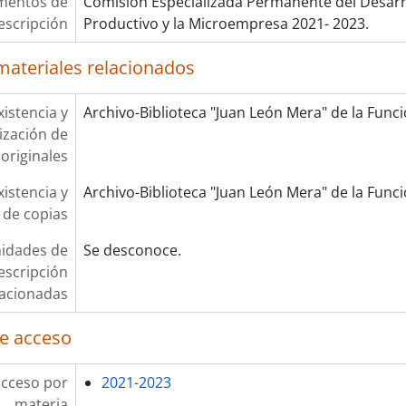
mentos de
Comisión Especializada Permanente del Desarr
escripción
Productivo y la Microempresa 2021- 2023.
materiales relacionados
xistencia y
Archivo-Biblioteca "Juan León Mera" de la Funció
lización de
originales
xistencia y
Archivo-Biblioteca "Juan León Mera" de la Funció
 de copias
idades de
Se desconoce.
escripción
lacionadas
e acceso
acceso por
2021-2023
materia