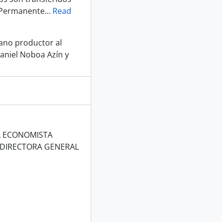
a Permanente
…
Read
gano productor al
aniel Noboa Azín y
RA ECONOMISTA
 DIRECTORA GENERAL