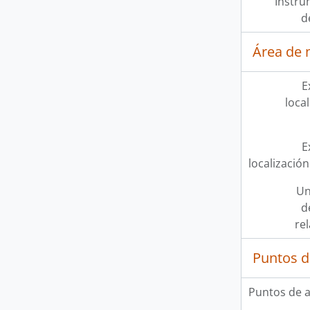
Instru
d
Área de 
E
loca
E
localización
Un
d
re
Puntos d
Puntos de 