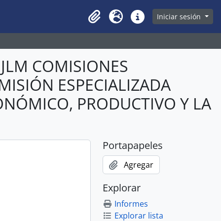
owse page
Iniciar sesión
Clipboard
Idioma
Enlaces rápidos
ABJLM COMISIONES
OMISIÓN ESPECIALIZADA
NÓMICO, PRODUCTIVO Y LA
Portapapeles
Agregar
Explorar
Informes
Explorar lista